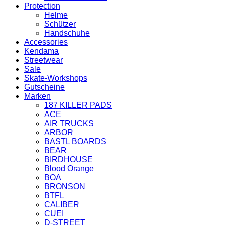
Protection
Helme
Schützer
Handschuhe
Accessories
Kendama
Streetwear
Sale
Skate-Workshops
Gutscheine
Marken
187 KILLER PADS
ACE
AIR TRUCKS
ARBOR
BASTL BOARDS
BEAR
BIRDHOUSE
Blood Orange
BOA
BRONSON
BTFL
CALIBER
CUEI
D-STREET