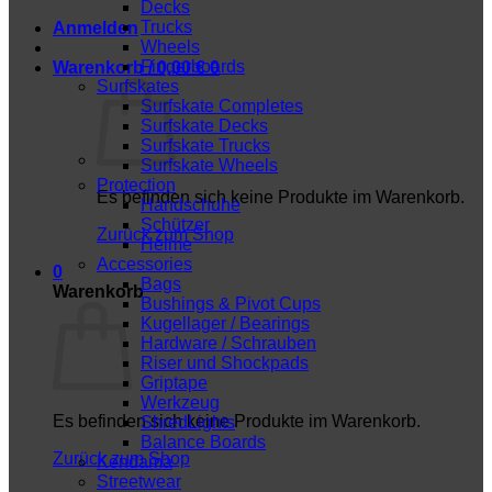
Decks
Trucks
Anmelden
Wheels
Fingerboards
Warenkorb /
0,00
€
0
Surfskates
Surfskate Completes
Surfskate Decks
Surfskate Trucks
Surfskate Wheels
Protection
Es befinden sich keine Produkte im Warenkorb.
Handschuhe
Schützer
Zurück zum Shop
Helme
Accessories
0
Bags
Warenkorb
Bushings & Pivot Cups
Kugellager / Bearings
Hardware / Schrauben
Riser und Shockpads
Griptape
Werkzeug
Es befinden sich keine Produkte im Warenkorb.
ShredLights
Balance Boards
Zurück zum Shop
Kendama
Streetwear