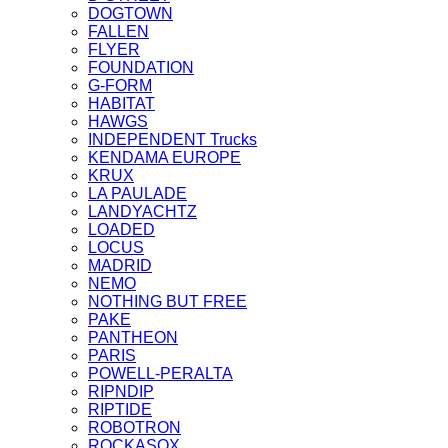
DOGTOWN
FALLEN
FLYER
FOUNDATION
G-FORM
HABITAT
HAWGS
INDEPENDENT Trucks
KENDAMA EUROPE
KRUX
LA PAULADE
LANDYACHTZ
LOADED
LOCUS
MADRID
NEMO
NOTHING BUT FREE
PAKE
PANTHEON
PARIS
POWELL-PERALTA
RIPNDIP
RIPTIDE
ROBOTRON
ROCKASOX