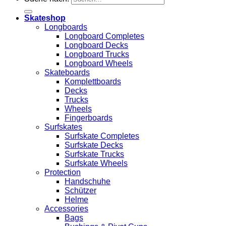
Skateshop
Longboards
Longboard Completes
Longboard Decks
Longboard Trucks
Longboard Wheels
Skateboards
Komplettboards
Decks
Trucks
Wheels
Fingerboards
Surfskates
Surfskate Completes
Surfskate Decks
Surfskate Trucks
Surfskate Wheels
Protection
Handschuhe
Schützer
Helme
Accessories
Bags