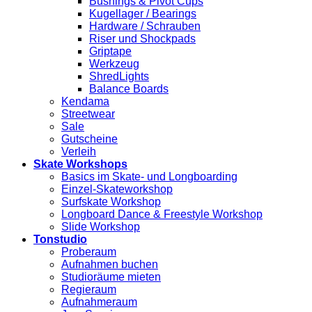
Bushings & Pivot Cups
Kugellager / Bearings
Hardware / Schrauben
Riser und Shockpads
Griptape
Werkzeug
ShredLights
Balance Boards
Kendama
Streetwear
Sale
Gutscheine
Verleih
Skate Workshops
Basics im Skate- und Longboarding
Einzel-Skateworkshop
Surfskate Workshop
Longboard Dance & Freestyle Workshop
Slide Workshop
Tonstudio
Proberaum
Aufnahmen buchen
Studioräume mieten
Regieraum
Aufnahmeraum