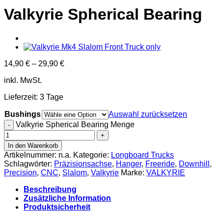
Valkyrie Spherical Bearing
14,90
€
–
29,90
€
inkl. MwSt.
Lieferzeit:
3 Tage
Bushings
Auswahl zurücksetzen
Valkyrie Spherical Bearing Menge
In den Warenkorb
Artikelnummer:
n.a.
Kategorie:
Longboard Trucks
Schlagwörter:
Präzisionsachse
,
Hanger
,
Freeride
,
Downhill
,
Precision
,
CNC
,
Slalom
,
Valkyrie
Marke:
VALKYRIE
Beschreibung
Zusätzliche Information
Produktsicherheit