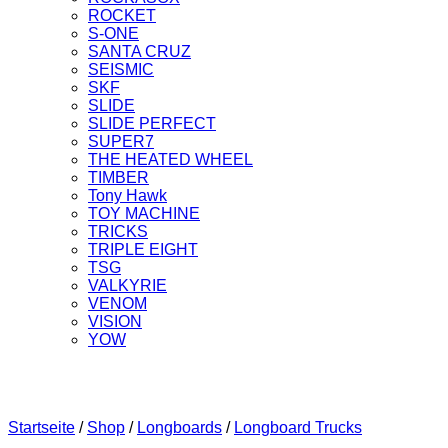
ROCKET
S-ONE
SANTA CRUZ
SEISMIC
SKF
SLIDE
SLIDE PERFECT
SUPER7
THE HEATED WHEEL
TIMBER
Tony Hawk
TOY MACHINE
TRICKS
TRIPLE EIGHT
TSG
VALKYRIE
VENOM
VISION
YOW
Startseite
/
Shop
/
Longboards
/
Longboard Trucks