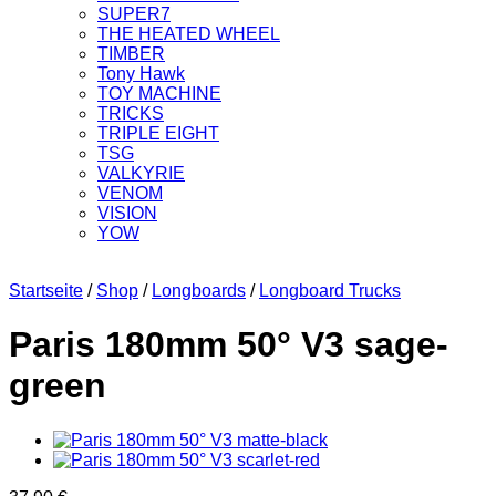
SUPER7
THE HEATED WHEEL
TIMBER
Tony Hawk
TOY MACHINE
TRICKS
TRIPLE EIGHT
TSG
VALKYRIE
VENOM
VISION
YOW
Startseite
/
Shop
/
Longboards
/
Longboard Trucks
Paris 180mm 50° V3 sage-
green