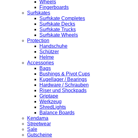
Wheels
Fingerboards
Surfskates
Surfskate Completes
Surfskate Decks
Surfskate Trucks
Surfskate Wheels
Protection
Handschuhe
Schützer
Helme
Accessories
Bags
Bushings & Pivot Cups
Kugellager / Bearings
Hardware / Schrauben
Riser und Shockpads
Griptape
Werkzeug
ShredLights
Balance Boards
Kendama
Streetwear
Sale
Gutscheine