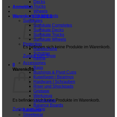
Decks
Trucks
Anmelden
Wheels
Fingerboards
Warenkorb /
0,00
€
0
Surfskates
Surfskate Completes
Surfskate Decks
Surfskate Trucks
Surfskate Wheels
Protection
Es befinden sich keine Produkte im Warenkorb.
Handschuhe
Schützer
Zurück zum Shop
Helme
Accessories
0
Bags
Warenkorb
Bushings & Pivot Cups
Kugellager / Bearings
Hardware / Schrauben
Riser und Shockpads
Griptape
Werkzeug
Es befinden sich keine Produkte im Warenkorb.
ShredLights
Balance Boards
Zurück zum Shop
Kendama
Streetwear