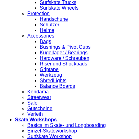
Surfskate Trucks
Surfskate Wheels
Protection
Handschuhe
Schützer
Helme
Accessories
Bags
Bushings & Pivot Cups
Kugellager / Bearings
Hardware / Schrauben
Riser und Shockpads
Griptape
Werkzeug
ShredLights
Balance Boards
Kendama
Streetwear
Sale
Gutscheine
Verleih
Skate Workshops
Basics im Skate- und Longboarding
Einzel-Skateworkshop
Surfskate Workshop