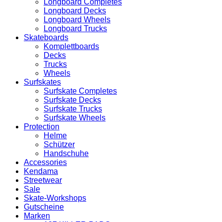
Longboard Completes
Longboard Decks
Longboard Wheels
Longboard Trucks
Skateboards
Komplettboards
Decks
Trucks
Wheels
Surfskates
Surfskate Completes
Surfskate Decks
Surfskate Trucks
Surfskate Wheels
Protection
Helme
Schützer
Handschuhe
Accessories
Kendama
Streetwear
Sale
Skate-Workshops
Gutscheine
Marken