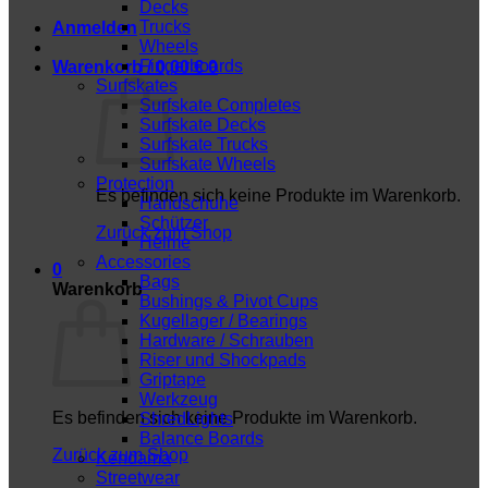
Decks
Trucks
Anmelden
Wheels
Fingerboards
Warenkorb /
0,00
€
0
Surfskates
Surfskate Completes
Surfskate Decks
Surfskate Trucks
Surfskate Wheels
Protection
Es befinden sich keine Produkte im Warenkorb.
Handschuhe
Schützer
Zurück zum Shop
Helme
Accessories
0
Bags
Warenkorb
Bushings & Pivot Cups
Kugellager / Bearings
Hardware / Schrauben
Riser und Shockpads
Griptape
Werkzeug
Es befinden sich keine Produkte im Warenkorb.
ShredLights
Balance Boards
Zurück zum Shop
Kendama
Streetwear