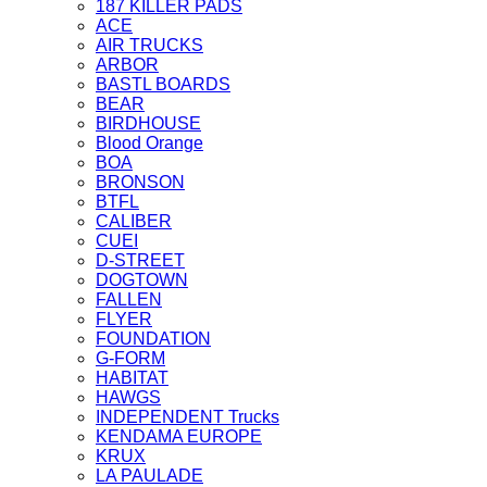
187 KILLER PADS
ACE
AIR TRUCKS
ARBOR
BASTL BOARDS
BEAR
BIRDHOUSE
Blood Orange
BOA
BRONSON
BTFL
CALIBER
CUEI
D-STREET
DOGTOWN
FALLEN
FLYER
FOUNDATION
G-FORM
HABITAT
HAWGS
INDEPENDENT Trucks
KENDAMA EUROPE
KRUX
LA PAULADE