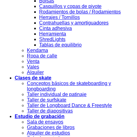
Bolsas
Casquillos y copas de pivote
Rodamientos de bolas / Rodamientos
Herrajes / Tornillos
Contrahuellas y amortiguadores
Cinta adhesiva
Herramienta
ShredLights
Tablas de equilibrio
Kendama
Ropa de calle
Venta
Vales
Alquiler
Clases de skate
Conceptos básicos de skateboarding y
longboarding
Taller individual de patinaje
Taller de surfskate
Taller de Longboard Dance & Freestyle
Taller de diapositivas
Estudio de grabación
Sala de ensayos
Grabaciones de libros
Alquiler de estudios