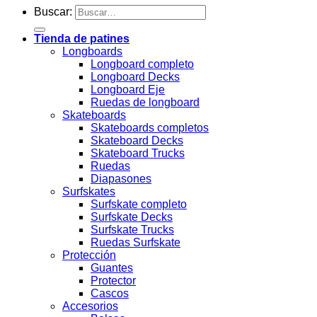
Buscar:
Tienda de patines
Longboards
Longboard completo
Longboard Decks
Longboard Eje
Ruedas de longboard
Skateboards
Skateboards completos
Skateboard Decks
Skateboard Trucks
Ruedas
Diapasones
Surfskates
Surfskate completo
Surfskate Decks
Surfskate Trucks
Ruedas Surfskate
Protección
Guantes
Protector
Cascos
Accesorios