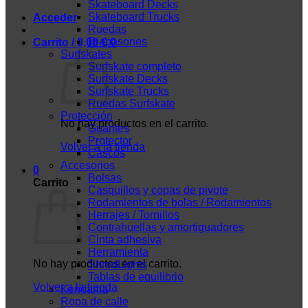
Skateboard Decks
Skateboard Trucks
Acceder
Ruedas
Diapasones
Carrito /
0,00
€
0
Surfskates
Surfskate completo
Surfskate Decks
Surfskate Trucks
Ruedas Surfskate
Protección
No hay productos en el carrito.
Guantes
Protector
Volver a la tienda
Cascos
Accesorios
0
Bolsas
Carrito
Casquillos y copas de pivote
Rodamientos de bolas / Rodamientos
Herrajes / Tornillos
Contrahuellas y amortiguadores
Cinta adhesiva
Herramienta
No hay productos en el carrito.
ShredLights
Tablas de equilibrio
Volver a la tienda
Kendama
Ropa de calle