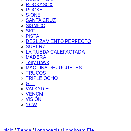
ROCKASOX
ROCKET
S-ONE
SANTA CRUZ
SÍSMICO
SKF
PISTA
DESLIZAMIENTO PERFECTO
SUPER7
LA RUEDA CALEFACTADA
MADERA
Tony Hawk
MÁQUINA DE JUGUETES
TRUCOS
TRIPLE OCHO
GET
VALKYRIE
VENOM
VISIÓN
YOW
Inicio
/
Tienda
/
Longboards
/
Longboard Eje