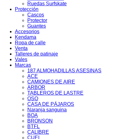
Ruedas Surfskate
Protección
Cascos
Protector
Guantes
Accesorios
Kendama
Ropa de calle
Venta
Talleres de patinaje
Vales
Marcas
187 ALMOHADILLAS ASESINAS
ACE
CAMIONES DE AIRE
ARBOR
TABLEROS DE LASTRE
OSO
CASA DE PÁJAROS
Naranja sanguina
BOA
BRONSON
BTFL
CALIBRE
CUEI