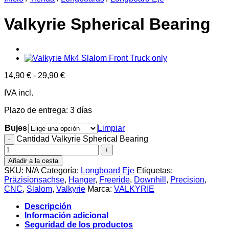
Valkyrie Spherical Bearing
14,90
€
-
29,90
€
IVA incl.
Plazo de entrega:
3 días
Bujes
Limpiar
Cantidad Valkyrie Spherical Bearing
Añadir a la cesta
SKU:
N/A
Categoría:
Longboard Eje
Etiquetas:
Präzisionsachse
,
Hanger
,
Freeride
,
Downhill
,
Precision
,
CNC
,
Slalom
,
Valkyrie
Marca:
VALKYRIE
Descripción
Información adicional
Seguridad de los productos