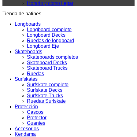
Horario y cómo llegar
Tienda de patines
Longboards
Longboard completo
Longboard Decks
Ruedas de longboard
Longboard Eje
Skateboards
Skateboards completos
Skateboard Decks
Skateboard Trucks
Ruedas
Surfskates
Surfskate completo
Surfskate Decks
Surfskate Trucks
Ruedas Surfskate
Protección
Cascos
Protector
Guantes
Accesorios
Kendama