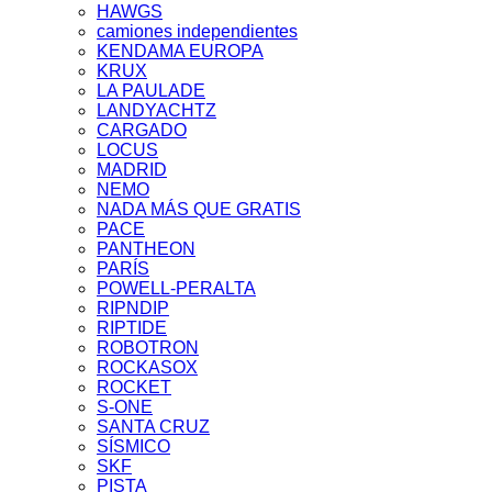
HAWGS
camiones independientes
KENDAMA EUROPA
KRUX
LA PAULADE
LANDYACHTZ
CARGADO
LOCUS
MADRID
NEMO
NADA MÁS QUE GRATIS
PACE
PANTHEON
PARÍS
POWELL-PERALTA
RIPNDIP
RIPTIDE
ROBOTRON
ROCKASOX
ROCKET
S-ONE
SANTA CRUZ
SÍSMICO
SKF
PISTA