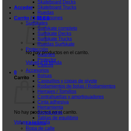
Skateboard Decks
Skateboard Trucks
Acceder
Ruedas
Diapasones
Carrito /
0,00
€
0
Surfskates
Surfskate completo
Surfskate Decks
Surfskate Trucks
Ruedas Surfskate
Protección
No hay productos en el carrito.
Guantes
Protector
Volver a la tienda
Cascos
Accesorios
0
Bolsas
Carrito
Casquillos y copas de pivote
Rodamientos de bolas / Rodamientos
Herrajes / Tornillos
Contrahuellas y amortiguadores
Cinta adhesiva
Herramienta
No hay productos en el carrito.
ShredLights
Tablas de equilibrio
Volver a la tienda
Kendama
Ropa de calle