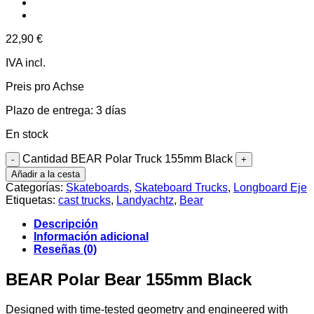
22,90
€
IVA incl.
Preis pro Achse
Plazo de entrega:
3 días
En stock
Cantidad BEAR Polar Truck 155mm Black
Añadir a la cesta
Categorías:
Skateboards
,
Skateboard Trucks
,
Longboard Eje
Etiquetas:
cast trucks
,
Landyachtz
,
Bear
Descripción
Información adicional
Reseñas (0)
BEAR Polar Bear 155mm Black
Designed with time-tested geometry and engineered with