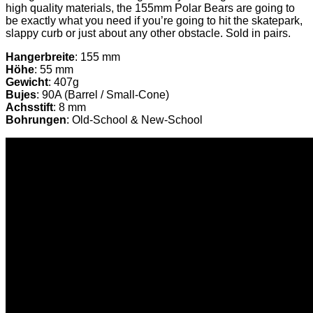
high quality materials, the 155mm Polar Bears are going to
be exactly what you need if you’re going to hit the skatepark,
slappy curb or just about any other obstacle. Sold in pairs.
Hangerbreite
: 155 mm
Höhe
: 55 mm
Gewicht
: 407g
Bujes
: 90A (Barrel / Small-Cone)
Achsstift
: 8 mm
Bohrungen
: Old-School & New-School