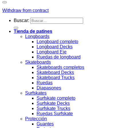
Withdraw from contract
Buscar:
Tienda de patines
Longboards
Longboard completo
Longboard Decks
Longboard Eje
Ruedas de longboard
Skateboards
Skateboards completos
Skateboard Decks
Skateboard Trucks
Ruedas
Diapasones
Surfskates
Surfskate completo
Surfskate Decks
Surfskate Trucks
Ruedas Surfskate
Protección
Guantes