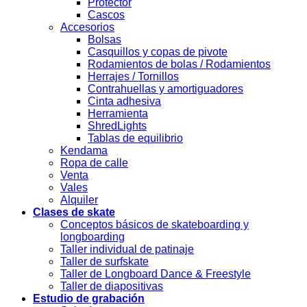
Protector
Cascos
Accesorios
Bolsas
Casquillos y copas de pivote
Rodamientos de bolas / Rodamientos
Herrajes / Tornillos
Contrahuellas y amortiguadores
Cinta adhesiva
Herramienta
ShredLights
Tablas de equilibrio
Kendama
Ropa de calle
Venta
Vales
Alquiler
Clases de skate
Conceptos básicos de skateboarding y
longboarding
Taller individual de patinaje
Taller de surfskate
Taller de Longboard Dance & Freestyle
Taller de diapositivas
Estudio de grabación