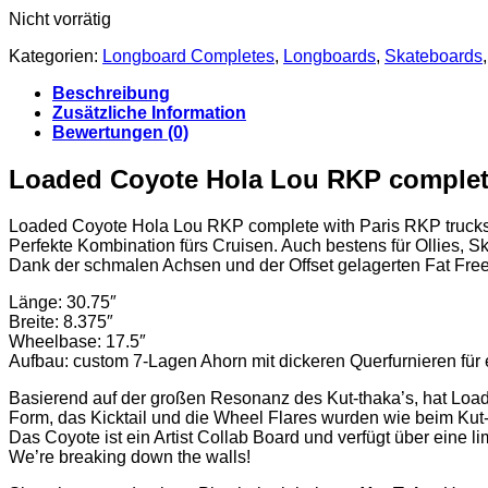
Nicht vorrätig
Kategorien:
Longboard Completes
,
Longboards
,
Skateboards
Beschreibung
Zusätzliche Information
Bewertungen (0)
Loaded Coyote Hola Lou RKP comple
Loaded Coyote Hola Lou RKP complete with Paris RKP truck
Perfekte Kombination fürs Cruisen. Auch bestens für Ollies, S
Dank der schmalen Achsen und der Offset gelagerten Fat Free 
Länge: 30.75″
Breite: 8.375″
Wheelbase: 17.5″
Aufbau: custom 7-Lagen Ahorn mit dickeren Querfurnieren für e
Basierend auf der großen Resonanz des Kut-thaka’s, hat Load
Form, das Kicktail und die Wheel Flares wurden wie beim Kut-t
Das Coyote ist ein Artist Collab Board und verfügt über eine li
We’re breaking down the walls!