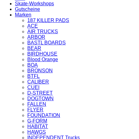
Skate-Workshops
Gutscheine
Marken
187 KILLER PADS
ACE
AIR TRUCKS
ARBOR
BASTL BOARDS
BEAR
BIRDHOUSE
Blood Orange
BOA
BRONSON
BTFL
CALIBER
CUEI
D-STREET
DOGTOWN
FALLEN
FLYER
FOUNDATION
G-FORM
HABITAT
HAWGS
INDEPENDENT Trucks