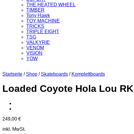
THE HEATED WHEEL
TIMBER
Tony Hawk
TOY MACHINE
TRICKS
TRIPLE EIGHT
TSG
VALKYRIE
VENOM
VISION
YOW
Startseite
/
Shop
/
Skateboards
/
Komplettboards
Loaded Coyote Hola Lou RK
249,00
€
inkl. MwSt.