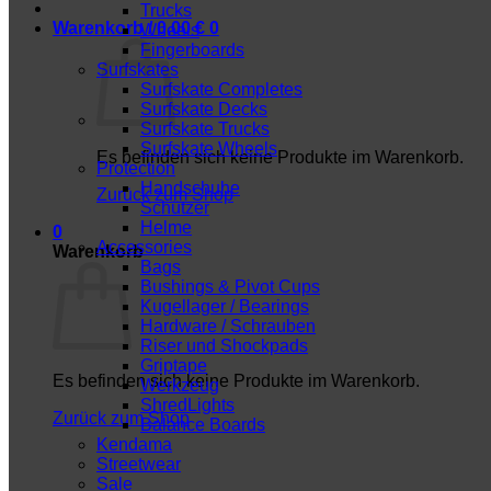
Trucks
Warenkorb /
0,00
€
0
Wheels
Fingerboards
Surfskates
Surfskate Completes
Surfskate Decks
Surfskate Trucks
Surfskate Wheels
Es befinden sich keine Produkte im Warenkorb.
Protection
Handschuhe
Zurück zum Shop
Schützer
Helme
0
Accessories
Warenkorb
Bags
Bushings & Pivot Cups
Kugellager / Bearings
Hardware / Schrauben
Riser und Shockpads
Griptape
Es befinden sich keine Produkte im Warenkorb.
Werkzeug
ShredLights
Zurück zum Shop
Balance Boards
Kendama
Streetwear
Sale