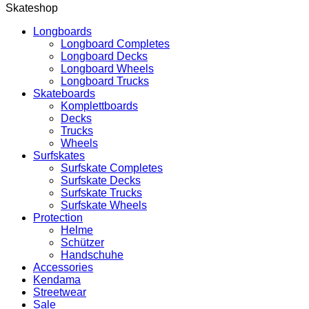
Skateshop
Longboards
Longboard Completes
Longboard Decks
Longboard Wheels
Longboard Trucks
Skateboards
Komplettboards
Decks
Trucks
Wheels
Surfskates
Surfskate Completes
Surfskate Decks
Surfskate Trucks
Surfskate Wheels
Protection
Helme
Schützer
Handschuhe
Accessories
Kendama
Streetwear
Sale