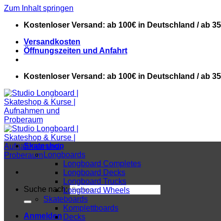
Zum Inhalt springen
Kostenloser Versand: ab 100€ in Deutschland / ab 3
Versandkosten
Öffnungszeiten und Anfahrt
Kostenloser Versand: ab 100€ in Deutschland / ab 3
Skateshop
Longboards
Longboard Completes
Longboard Decks
Longboard Trucks
Suche nach:
Longboard Wheels
Skateboards
Komplettboards
Anmelden
Decks