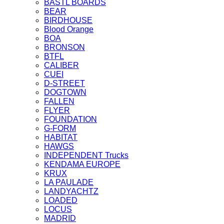
BASTL BOARDS
BEAR
BIRDHOUSE
Blood Orange
BOA
BRONSON
BTFL
CALIBER
CUEI
D-STREET
DOGTOWN
FALLEN
FLYER
FOUNDATION
G-FORM
HABITAT
HAWGS
INDEPENDENT Trucks
KENDAMA EUROPE
KRUX
LA PAULADE
LANDYACHTZ
LOADED
LOCUS
MADRID