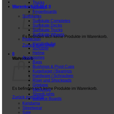
Trucks
Warenkorb /
0,00
€
0
Wheels
Fingerboards
Surfskates
Surfskate Completes
Surfskate Decks
Surfskate Trucks
Surfskate Wheels
Es befinden sich keine Produkte im Warenkorb.
Protection
Handschuhe
Zurück zum Shop
Schützer
Helme
0
Accessories
Warenkorb
Bags
Bushings & Pivot Cups
Kugellager / Bearings
Hardware / Schrauben
Riser und Shockpads
Griptape
Es befinden sich keine Produkte im Warenkorb.
Werkzeug
ShredLights
Zurück zum Shop
Balance Boards
Kendama
Streetwear
Sale