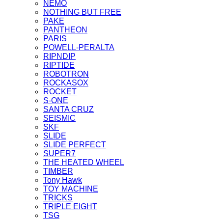
NEMO
NOTHING BUT FREE
PAKE
PANTHEON
PARIS
POWELL-PERALTA
RIPNDIP
RIPTIDE
ROBOTRON
ROCKASOX
ROCKET
S-ONE
SANTA CRUZ
SEISMIC
SKF
SLIDE
SLIDE PERFECT
SUPER7
THE HEATED WHEEL
TIMBER
Tony Hawk
TOY MACHINE
TRICKS
TRIPLE EIGHT
TSG