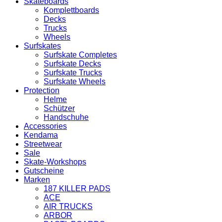
Skateboards
Komplettboards
Decks
Trucks
Wheels
Surfskates
Surfskate Completes
Surfskate Decks
Surfskate Trucks
Surfskate Wheels
Protection
Helme
Schützer
Handschuhe
Accessories
Kendama
Streetwear
Sale
Skate-Workshops
Gutscheine
Marken
187 KILLER PADS
ACE
AIR TRUCKS
ARBOR