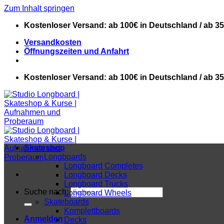
Zum Inhalt springen
Kostenloser Versand: ab 100€ in Deutschland / ab 3
Versandkosten
Öffnungszeiten und Anfahrt
Kostenloser Versand: ab 100€ in Deutschland / ab 3
Skateshop
Longboards
Longboard Completes
Longboard Decks
Longboard Trucks
Suche nach:
Longboard Wheels
Skateboards
Komplettboards
Anmelden
Decks