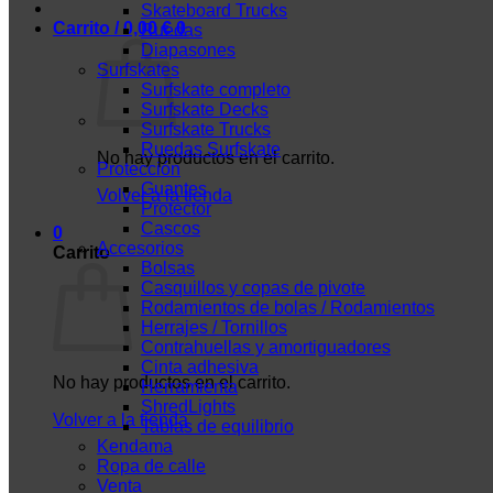
Skateboard Trucks
Carrito /
0,00
€
0
Ruedas
Diapasones
Surfskates
Surfskate completo
Surfskate Decks
Surfskate Trucks
Ruedas Surfskate
No hay productos en el carrito.
Protección
Guantes
Volver a la tienda
Protector
Cascos
0
Accesorios
Carrito
Bolsas
Casquillos y copas de pivote
Rodamientos de bolas / Rodamientos
Herrajes / Tornillos
Contrahuellas y amortiguadores
Cinta adhesiva
No hay productos en el carrito.
Herramienta
ShredLights
Volver a la tienda
Tablas de equilibrio
Kendama
Ropa de calle
Venta