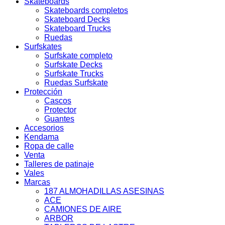
Skateboards
Skateboards completos
Skateboard Decks
Skateboard Trucks
Ruedas
Surfskates
Surfskate completo
Surfskate Decks
Surfskate Trucks
Ruedas Surfskate
Protección
Cascos
Protector
Guantes
Accesorios
Kendama
Ropa de calle
Venta
Talleres de patinaje
Vales
Marcas
187 ALMOHADILLAS ASESINAS
ACE
CAMIONES DE AIRE
ARBOR