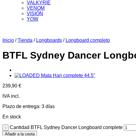
VALKYRIE
VENOM
VISIÓN
YOW
Inicio
/
Tienda
/
Longboards
/
Longboard completo
BTFL Sydney Dancer Longb
239,90
€
IVA incl.
Plazo de entrega:
3 días
En stock
Cantidad BTFL Sydney Dancer Longboard complete
Añadir a la cesta