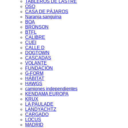
TABLEROS DE LASTRE
OSO
CASA DE PÁJAROS
Naranja sanguina
BOA
BRONSON
BTFL
CALIBRE
CUEI
CALLE D
DOGTOWN
CASCADAS
VOLANTE
FUNDACIÓN
G-FORM
HÁBITAT
HAWGS
camiones independientes
KENDAMA EUROPA
KRUX
LA PAULADE
LANDYACHTZ
CARGADO
LOCUS
MADRID