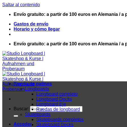
Saltar al contenido
Envío gratuito: a partir de 100 euros en Alemania / a 
Gastos de envío
Horario y cómo llegar
Envío gratuito: a partir de 100 euros en Alemania / a 
Tienda de patines
Longboards
Longboard completo
Longboard Decks
Longboard Eje
Buscar:
Ruedas de longboard
Skateboards
Skateboards completos
Acceder
Skateboard Decks