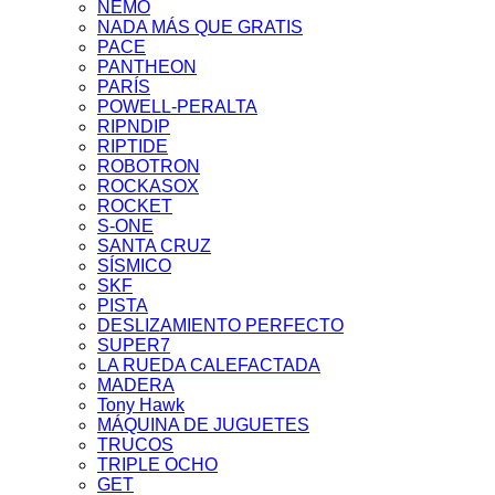
NEMO
NADA MÁS QUE GRATIS
PACE
PANTHEON
PARÍS
POWELL-PERALTA
RIPNDIP
RIPTIDE
ROBOTRON
ROCKASOX
ROCKET
S-ONE
SANTA CRUZ
SÍSMICO
SKF
PISTA
DESLIZAMIENTO PERFECTO
SUPER7
LA RUEDA CALEFACTADA
MADERA
Tony Hawk
MÁQUINA DE JUGUETES
TRUCOS
TRIPLE OCHO
GET