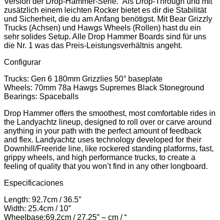
Version der Drop-Hammer-Serie. Als Drop-Through und mit
zusätzlich einem leichten Rocker bietet es dir die Stabilität
und Sicherheit, die du am Anfang benötigst. Mit Bear Grizzly
Trucks (Achsen) und Hawgs Wheels (Rollen) hast du ein
sehr solides Setup. Alle Drop Hammer Boards sind für uns
die Nr. 1 was das Preis-Leistungsverhältnis angeht.
Configurar
Trucks: Gen 6 180mm Grizzlies 50° baseplate
Wheels: 70mm 78a Hawgs Supremes Black Stoneground
Bearings: Spaceballs
Drop Hammer offers the smoothest, most comfortable rides in
the Landyachtz lineup, designed to roll over or carve around
anything in your path with the perfect amount of feedback
and flex. Landyachtz uses technology developed for their
Downhill/Freeride line, like rockered standing platforms, fast,
grippy wheels, and high performance trucks, to create a
feeling of quality that you won’t find in any other longboard.
Especificaciones
Length: 92.7cm / 36.5″
Width: 25.4cm / 10″
Wheelbase:69.2cm / 27.25″ – cm / “