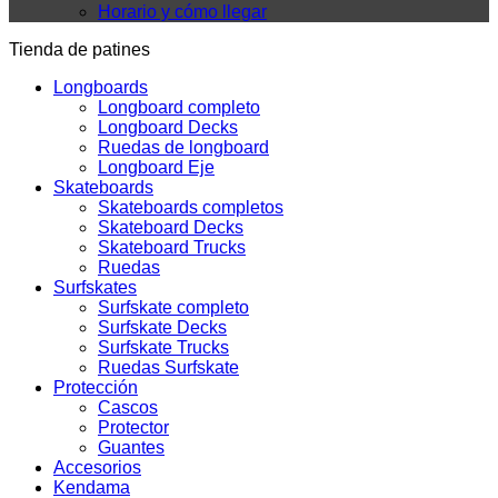
Horario y cómo llegar
Tienda de patines
Longboards
Longboard completo
Longboard Decks
Ruedas de longboard
Longboard Eje
Skateboards
Skateboards completos
Skateboard Decks
Skateboard Trucks
Ruedas
Surfskates
Surfskate completo
Surfskate Decks
Surfskate Trucks
Ruedas Surfskate
Protección
Cascos
Protector
Guantes
Accesorios
Kendama