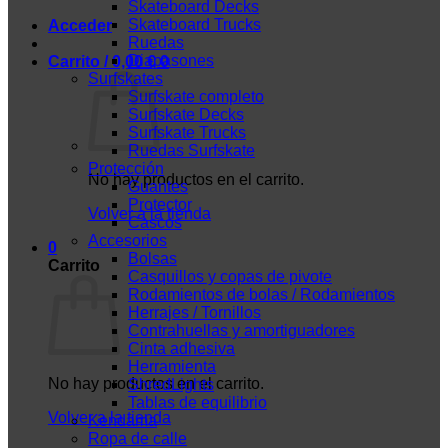
Skateboard Decks
Skateboard Trucks
Acceder
Ruedas
Diapasones
Carrito /
0,00
€
0
Surfskates
Surfskate completo
Surfskate Decks
Surfskate Trucks
Ruedas Surfskate
Protección
No hay productos en el carrito.
Guantes
Protector
Volver a la tienda
Cascos
Accesorios
0
Bolsas
Carrito
Casquillos y copas de pivote
Rodamientos de bolas / Rodamientos
Herrajes / Tornillos
Contrahuellas y amortiguadores
Cinta adhesiva
Herramienta
No hay productos en el carrito.
ShredLights
Tablas de equilibrio
Volver a la tienda
Kendama
Ropa de calle