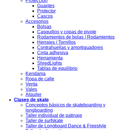
Protección
Guantes
Protector
Cascos
Accesorios
Bolsas
Casquillos y copas de pivote
Rodamientos de bolas / Rodamientos
Herrajes / Tornillos
Contrahuellas y amortiguadores
Cinta adhesiva
Herramienta
ShredLights
Tablas de equilibrio
Kendama
Ropa de calle
Venta
Vales
Alquiler
Clases de skate
Conceptos básicos de skateboarding y
longboarding
Taller individual de patinaje
Taller de surfskate
Taller de Longboard Dance & Freestyle