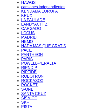
HAWGS
camiones independientes
KENDAMA EUROPA
KRUX
LA PAULADE
LANDYACHTZ
CARGADO
LOCUS
MADRID
NEMO
NADA MÁS QUE GRATIS
PACE
PANTHEON
PARÍS
POWELL-PERALTA
RIPNDIP
RIPTIDE
ROBOTRON
ROCKASOX
ROCKET
S-ONE
SANTA CRUZ
SÍSMICO
SKF
PISTA