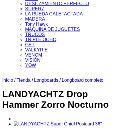
DESLIZAMIENTO PERFECTO
SUPER7
LA RUEDA CALEFACTADA
MADERA
Tony Hawk
MÁQUINA DE JUGUETES
TRUCOS
TRIPLE OCHO
GET
VALKYRIE
VENOM
VISIÓN
YOW
Inicio
/
Tienda
/
Longboards
/
Longboard completo
LANDYACHTZ Drop
Hammer Zorro Nocturno