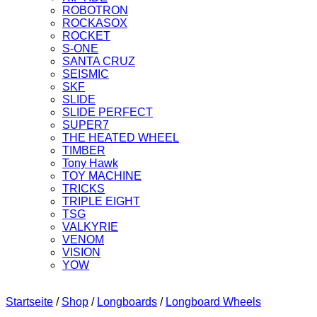
ROBOTRON
ROCKASOX
ROCKET
S-ONE
SANTA CRUZ
SEISMIC
SKF
SLIDE
SLIDE PERFECT
SUPER7
THE HEATED WHEEL
TIMBER
Tony Hawk
TOY MACHINE
TRICKS
TRIPLE EIGHT
TSG
VALKYRIE
VENOM
VISION
YOW
Startseite
/
Shop
/
Longboards
/
Longboard Wheels