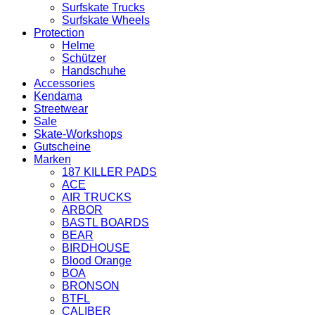
Surfskate Trucks
Surfskate Wheels
Protection
Helme
Schützer
Handschuhe
Accessories
Kendama
Streetwear
Sale
Skate-Workshops
Gutscheine
Marken
187 KILLER PADS
ACE
AIR TRUCKS
ARBOR
BASTL BOARDS
BEAR
BIRDHOUSE
Blood Orange
BOA
BRONSON
BTFL
CALIBER