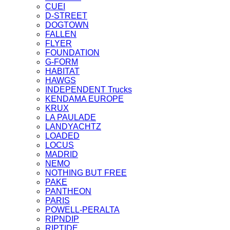
CUEI
D-STREET
DOGTOWN
FALLEN
FLYER
FOUNDATION
G-FORM
HABITAT
HAWGS
INDEPENDENT Trucks
KENDAMA EUROPE
KRUX
LA PAULADE
LANDYACHTZ
LOADED
LOCUS
MADRID
NEMO
NOTHING BUT FREE
PAKE
PANTHEON
PARIS
POWELL-PERALTA
RIPNDIP
RIPTIDE