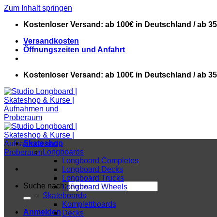
Zum Inhalt springen
Kostenloser Versand: ab 100€ in Deutschland / ab 3
Versandkosten
Öffnungszeiten und Anfahrt
Kostenloser Versand: ab 100€ in Deutschland / ab 3
Skateshop
Longboards
Longboard Completes
Longboard Decks
Longboard Trucks
Suche nach:
Longboard Wheels
Skateboards
Komplettboards
Anmelden
Decks