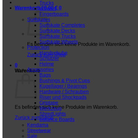
Trucks
Warenkorb /
0,00
€
0
Wheels
Fingerboards
Surfskates
Surfskate Completes
Surfskate Decks
Surfskate Trucks
Surfskate Wheels
Es befinden sich keine Produkte im Warenkorb.
Protection
Handschuhe
Zurück zum Shop
Schützer
Helme
0
Accessories
Warenkorb
Bags
Bushings & Pivot Cups
Kugellager / Bearings
Hardware / Schrauben
Riser und Shockpads
Griptape
Es befinden sich keine Produkte im Warenkorb.
Werkzeug
ShredLights
Zurück zum Shop
Balance Boards
Kendama
Streetwear
Sale