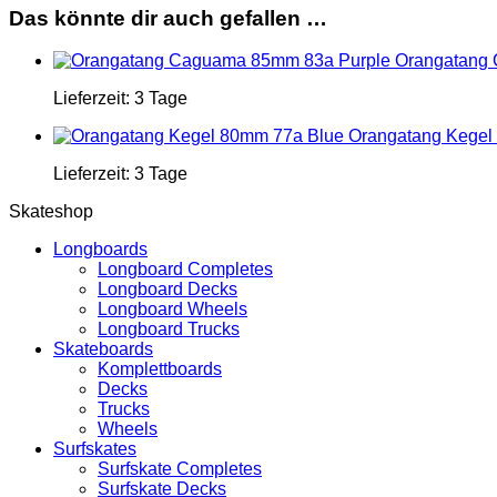
Das könnte dir auch gefallen …
Orangatang
Lieferzeit:
3 Tage
Orangatang Kegel
Lieferzeit:
3 Tage
Skateshop
Longboards
Longboard Completes
Longboard Decks
Longboard Wheels
Longboard Trucks
Skateboards
Komplettboards
Decks
Trucks
Wheels
Surfskates
Surfskate Completes
Surfskate Decks