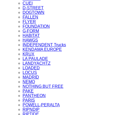
CUEI
D-STREET
DOGTOWN
FALLEN
FLYER
FOUNDATION
G-FORM
HABITAT
HAWGS
INDEPENDENT Trucks
KENDAMA EUROPE
KRUX
LA PAULADE
LANDYACHTZ
LOADED
LOCUS
MADRID
NEMO
NOTHING BUT FREE
PAKE
PANTHEON
PARIS
POWELL-PERALTA
RIPNDIP
RIPTIDE