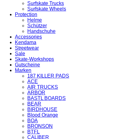
Surfskate Trucks
Surfskate Wheels
Protection
Helme
Schützer
Handschuhe
Accessories
Kendama
Streetwear
Sale
Skate-Workshops
Gutscheine
Marken
187 KILLER PADS
ACE
AIR TRUCKS
ARBOR
BASTL BOARDS
BEAR
BIRDHOUSE
Blood Orange
BOA
BRONSON
BTFL
CALIBER