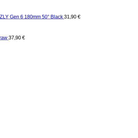
LY Gen 6 180mm 50° Black
31,90
€
raw
37,90
€