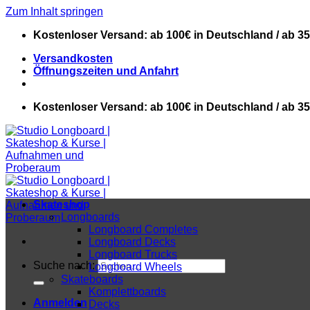
Zum Inhalt springen
Kostenloser Versand: ab 100€ in Deutschland / ab 3
Versandkosten
Öffnungszeiten und Anfahrt
Kostenloser Versand: ab 100€ in Deutschland / ab 3
Skateshop
Longboards
Longboard Completes
Longboard Decks
Longboard Trucks
Suche nach:
Longboard Wheels
Skateboards
Komplettboards
Anmelden
Decks