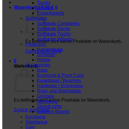
Trucks
Warenkorb /
0,00
€
0
Wheels
Fingerboards
Surfskates
Surfskate Completes
Surfskate Decks
Surfskate Trucks
Surfskate Wheels
Es befinden sich keine Produkte im Warenkorb.
Protection
Handschuhe
Zurück zum Shop
Schützer
Helme
0
Accessories
Warenkorb
Bags
Bushings & Pivot Cups
Kugellager / Bearings
Hardware / Schrauben
Riser und Shockpads
Griptape
Es befinden sich keine Produkte im Warenkorb.
Werkzeug
ShredLights
Zurück zum Shop
Balance Boards
Kendama
Streetwear
Sale