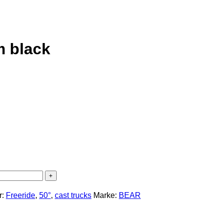
 black
r:
Freeride
,
50°
,
cast trucks
Marke:
BEAR