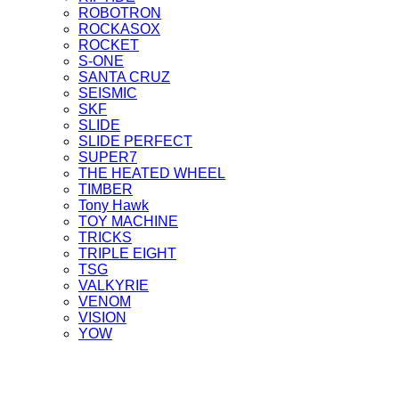
ROBOTRON
ROCKASOX
ROCKET
S-ONE
SANTA CRUZ
SEISMIC
SKF
SLIDE
SLIDE PERFECT
SUPER7
THE HEATED WHEEL
TIMBER
Tony Hawk
TOY MACHINE
TRICKS
TRIPLE EIGHT
TSG
VALKYRIE
VENOM
VISION
YOW