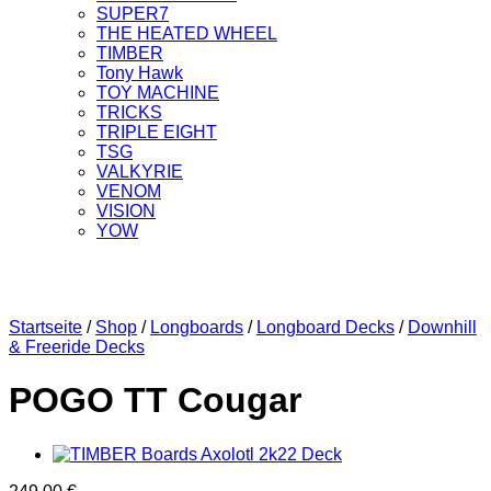
SUPER7
THE HEATED WHEEL
TIMBER
Tony Hawk
TOY MACHINE
TRICKS
TRIPLE EIGHT
TSG
VALKYRIE
VENOM
VISION
YOW
Startseite
/
Shop
/
Longboards
/
Longboard Decks
/
Downhill
& Freeride Decks
POGO TT Cougar