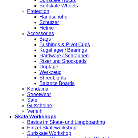
Surfskate Trucks
Surfskate Wheels
Protection
Handschuhe
Schützer
Helme
Accessories
Bags
Bushings & Pivot Cups
Kugellager / Bearings
Hardware / Schrauben
Riser und Shockpads
Griptape
Werkzeug
ShredLights
Balance Boards
Kendama
Streetwear
Sale
Gutscheine
Verleih
Skate Workshops
Basics im Skate- und Longboarding
Einzel-Skateworkshop
Surfskate Workshop