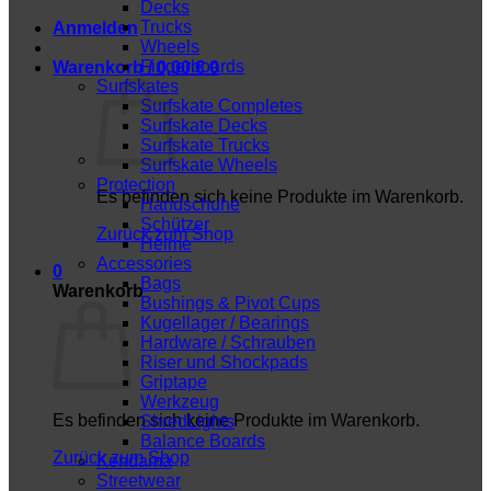
Decks
Trucks
Anmelden
Wheels
Fingerboards
Warenkorb /
0,00
€
0
Surfskates
Surfskate Completes
Surfskate Decks
Surfskate Trucks
Surfskate Wheels
Protection
Es befinden sich keine Produkte im Warenkorb.
Handschuhe
Schützer
Zurück zum Shop
Helme
Accessories
0
Bags
Warenkorb
Bushings & Pivot Cups
Kugellager / Bearings
Hardware / Schrauben
Riser und Shockpads
Griptape
Werkzeug
Es befinden sich keine Produkte im Warenkorb.
ShredLights
Balance Boards
Zurück zum Shop
Kendama
Streetwear