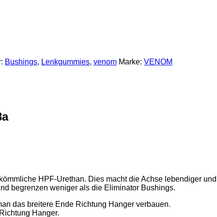
r:
Bushings
,
Lenkgummies
,
venom
Marke:
VENOM
8a
rkömmliche HPF-Urethan. Dies macht die Achse lebendiger und 
 und begrenzen weniger als die Eliminator Bushings.
te man das breitere Ende Richtung Hanger verbauen.
 Richtung Hanger.