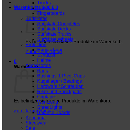
Trucks
Warenkorb /
0,00
€
0
Wheels
Fingerboards
Surfskates
Surfskate Completes
Surfskate Decks
Surfskate Trucks
Surfskate Wheels
Es befinden sich keine Produkte im Warenkorb.
Protection
Handschuhe
Zurück zum Shop
Schützer
Helme
0
Accessories
Warenkorb
Bags
Bushings & Pivot Cups
Kugellager / Bearings
Hardware / Schrauben
Riser und Shockpads
Griptape
Es befinden sich keine Produkte im Warenkorb.
Werkzeug
ShredLights
Zurück zum Shop
Balance Boards
Kendama
Streetwear
Sale