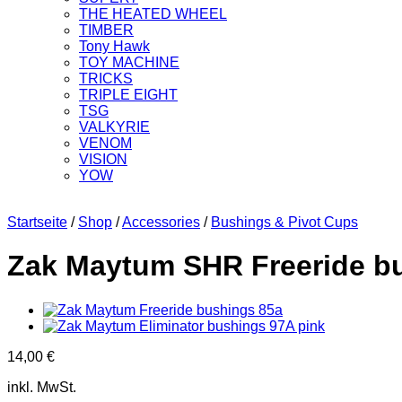
THE HEATED WHEEL
TIMBER
Tony Hawk
TOY MACHINE
TRICKS
TRIPLE EIGHT
TSG
VALKYRIE
VENOM
VISION
YOW
Startseite
/
Shop
/
Accessories
/
Bushings & Pivot Cups
Zak Maytum SHR Freeride b
14,00
€
inkl. MwSt.