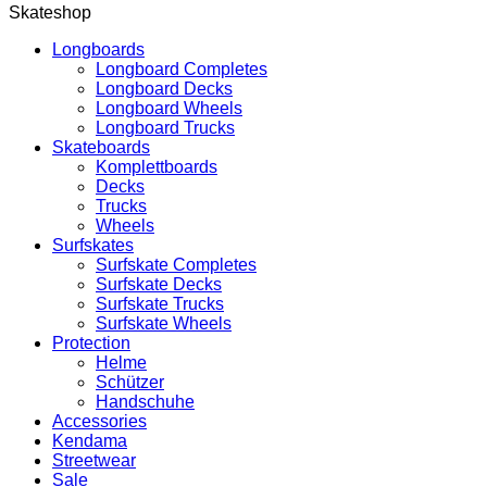
Skateshop
Longboards
Longboard Completes
Longboard Decks
Longboard Wheels
Longboard Trucks
Skateboards
Komplettboards
Decks
Trucks
Wheels
Surfskates
Surfskate Completes
Surfskate Decks
Surfskate Trucks
Surfskate Wheels
Protection
Helme
Schützer
Handschuhe
Accessories
Kendama
Streetwear
Sale