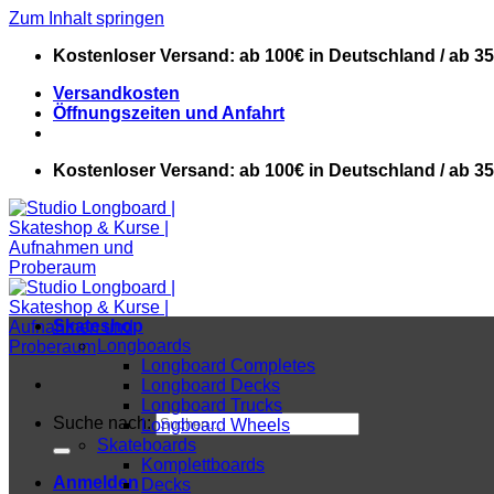
Zum Inhalt springen
Kostenloser Versand: ab 100€ in Deutschland / ab 3
Versandkosten
Öffnungszeiten und Anfahrt
Kostenloser Versand: ab 100€ in Deutschland / ab 3
Skateshop
Longboards
Longboard Completes
Longboard Decks
Longboard Trucks
Suche nach:
Longboard Wheels
Skateboards
Komplettboards
Anmelden
Decks