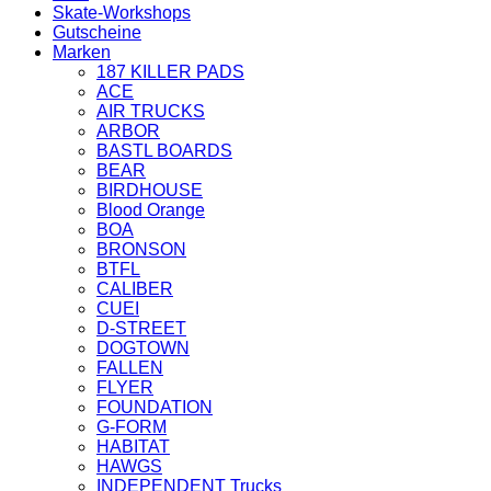
Skate-Workshops
Gutscheine
Marken
187 KILLER PADS
ACE
AIR TRUCKS
ARBOR
BASTL BOARDS
BEAR
BIRDHOUSE
Blood Orange
BOA
BRONSON
BTFL
CALIBER
CUEI
D-STREET
DOGTOWN
FALLEN
FLYER
FOUNDATION
G-FORM
HABITAT
HAWGS
INDEPENDENT Trucks