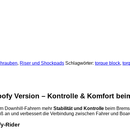
chrauben
,
Riser und Shockpads
Schlagwörter:
torque block
,
tor
ofy Version – Kontrolle & Komfort bei
 um Downhill-Fahrern mehr
Stabilität und Kontrolle
beim Bremse
uß an und verbessert die Verbindung zwischen Fahrer und Boa
fy-Rider