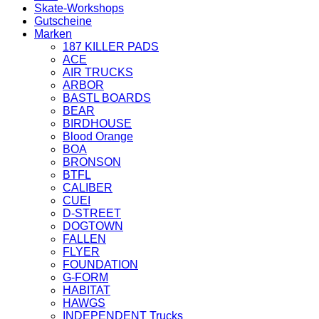
Skate-Workshops
Gutscheine
Marken
187 KILLER PADS
ACE
AIR TRUCKS
ARBOR
BASTL BOARDS
BEAR
BIRDHOUSE
Blood Orange
BOA
BRONSON
BTFL
CALIBER
CUEI
D-STREET
DOGTOWN
FALLEN
FLYER
FOUNDATION
G-FORM
HABITAT
HAWGS
INDEPENDENT Trucks