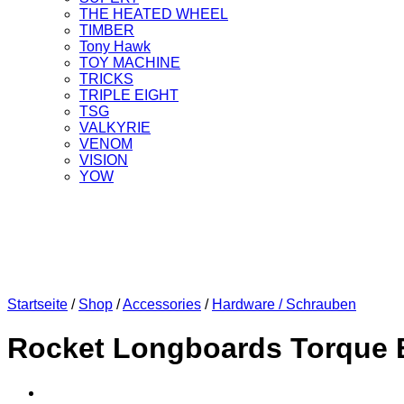
THE HEATED WHEEL
TIMBER
Tony Hawk
TOY MACHINE
TRICKS
TRIPLE EIGHT
TSG
VALKYRIE
VENOM
VISION
YOW
Startseite
/
Shop
/
Accessories
/
Hardware / Schrauben
Rocket Longboards Torque 