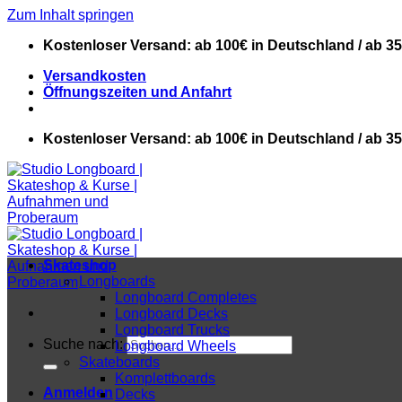
Zum Inhalt springen
Kostenloser Versand: ab 100€ in Deutschland / ab 3
Versandkosten
Öffnungszeiten und Anfahrt
Kostenloser Versand: ab 100€ in Deutschland / ab 3
Skateshop
Longboards
Longboard Completes
Longboard Decks
Longboard Trucks
Suche nach:
Longboard Wheels
Skateboards
Komplettboards
Anmelden
Decks