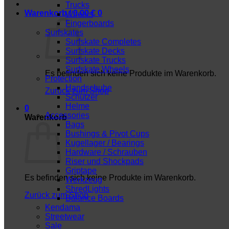
Trucks
Warenkorb /
0,00
€
0
Wheels
Fingerboards
Surfskates
Surfskate Completes
Surfskate Decks
Surfskate Trucks
Surfskate Wheels
Es befinden sich keine Produkte im Warenkorb.
Protection
Handschuhe
Zurück zum Shop
Schützer
Helme
0
Accessories
Warenkorb
Bags
Bushings & Pivot Cups
Kugellager / Bearings
Hardware / Schrauben
Riser und Shockpads
Griptape
Es befinden sich keine Produkte im Warenkorb.
Werkzeug
ShredLights
Zurück zum Shop
Balance Boards
Kendama
Streetwear
Sale