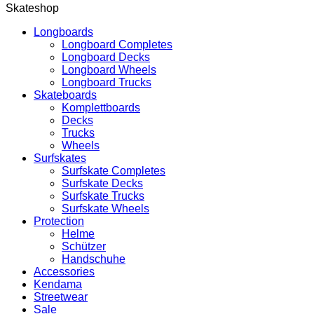
Skateshop
Longboards
Longboard Completes
Longboard Decks
Longboard Wheels
Longboard Trucks
Skateboards
Komplettboards
Decks
Trucks
Wheels
Surfskates
Surfskate Completes
Surfskate Decks
Surfskate Trucks
Surfskate Wheels
Protection
Helme
Schützer
Handschuhe
Accessories
Kendama
Streetwear
Sale