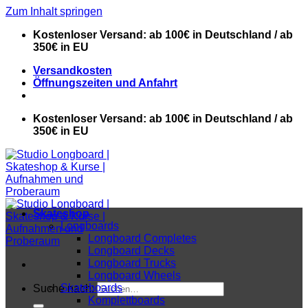
Zum Inhalt springen
Kostenloser Versand: ab 100€ in Deutschland / ab
350€ in EU
Versandkosten
Öffnungszeiten und Anfahrt
Kostenloser Versand: ab 100€ in Deutschland / ab
350€ in EU
Skateshop
Longboards
Longboard Completes
Longboard Decks
Longboard Trucks
Longboard Wheels
Skateboards
Suche nach:
Komplettboards