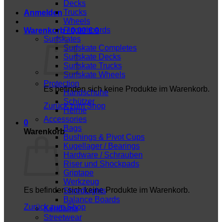
Decks
Trucks
Anmelden
Wheels
Fingerboards
Warenkorb /
0,00
€
0
Surfskates
Surfskate Completes
Surfskate Decks
Surfskate Trucks
Surfskate Wheels
Protection
Es befinden sich keine Produkte im Warenkorb.
Handschuhe
Schützer
Zurück zum Shop
Helme
Accessories
0
Bags
Warenkorb
Bushings & Pivot Cups
Kugellager / Bearings
Hardware / Schrauben
Riser und Shockpads
Griptape
Werkzeug
Es befinden sich keine Produkte im Warenkorb.
ShredLights
Balance Boards
Zurück zum Shop
Kendama
Streetwear