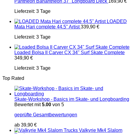
Pantheon Banantheon 37" Longboard Deck
169,90
€
Lieferzeit:
3 Tage
LOADED
Mata Hari complete 44.5" Artist
339,90
€
Lieferzeit:
3 Tage
Loaded Bolsa II Carver CX 34" Surf Skate Complete
349,90
€
Lieferzeit:
3 Tage
Top Rated
Skate-Workshop - Basics im Skate- und Longboarding
Bewertet mit
5.00
von 5
geprüfte Gesamtbewertungen
ab
39,90
€
Valkyrie Mk4 Slalom