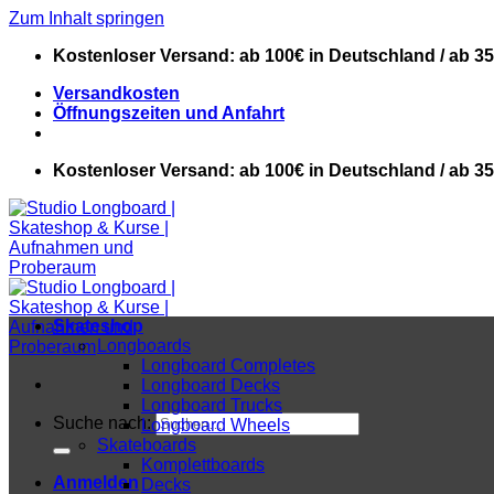
Zum Inhalt springen
Kostenloser Versand: ab 100€ in Deutschland / ab 3
Versandkosten
Öffnungszeiten und Anfahrt
Kostenloser Versand: ab 100€ in Deutschland / ab 3
Skateshop
Longboards
Longboard Completes
Longboard Decks
Longboard Trucks
Suche nach:
Longboard Wheels
Skateboards
Komplettboards
Anmelden
Decks