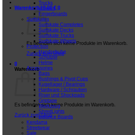
Trucks
Warenkorb /
0,00
€
0
Wheels
Fingerboards
Surfskates
Surfskate Completes
Surfskate Decks
Surfskate Trucks
Surfskate Wheels
Es befinden sich keine Produkte im Warenkorb.
Protection
Handschuhe
Zurück zum Shop
Schützer
Helme
0
Accessories
Warenkorb
Bags
Bushings & Pivot Cups
Kugellager / Bearings
Hardware / Schrauben
Riser und Shockpads
Griptape
Es befinden sich keine Produkte im Warenkorb.
Werkzeug
ShredLights
Zurück zum Shop
Balance Boards
Kendama
Streetwear
Sale