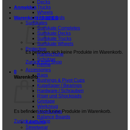
Decks
Trucks
Anmelden
Wheels
Fingerboards
Warenkorb /
0,00
€
0
Surfskates
Surfskate Completes
Surfskate Decks
Surfskate Trucks
Surfskate Wheels
Protection
Es befinden sich keine Produkte im Warenkorb.
Handschuhe
Schützer
Zurück zum Shop
Helme
Accessories
0
Bags
Warenkorb
Bushings & Pivot Cups
Kugellager / Bearings
Hardware / Schrauben
Riser und Shockpads
Griptape
Werkzeug
Es befinden sich keine Produkte im Warenkorb.
ShredLights
Balance Boards
Zurück zum Shop
Kendama
Streetwear