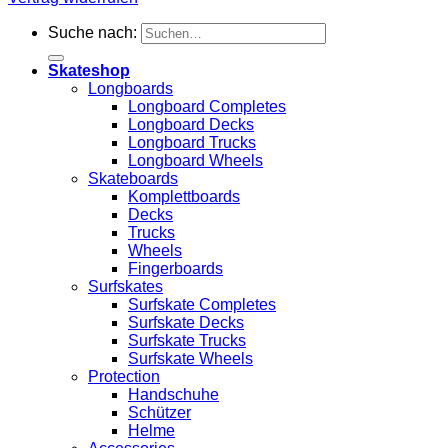
Suche nach:
Skateshop
Longboards
Longboard Completes
Longboard Decks
Longboard Trucks
Longboard Wheels
Skateboards
Komplettboards
Decks
Trucks
Wheels
Fingerboards
Surfskates
Surfskate Completes
Surfskate Decks
Surfskate Trucks
Surfskate Wheels
Protection
Handschuhe
Schützer
Helme