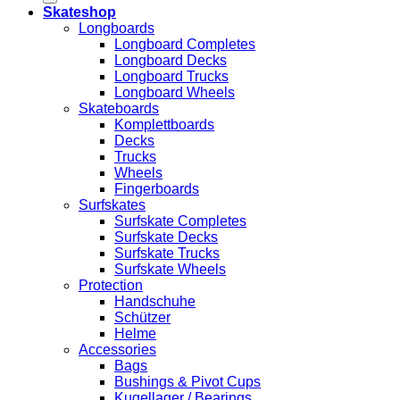
Skateshop
Longboards
Longboard Completes
Longboard Decks
Longboard Trucks
Longboard Wheels
Skateboards
Komplettboards
Decks
Trucks
Wheels
Fingerboards
Surfskates
Surfskate Completes
Surfskate Decks
Surfskate Trucks
Surfskate Wheels
Protection
Handschuhe
Schützer
Helme
Accessories
Bags
Bushings & Pivot Cups
Kugellager / Bearings