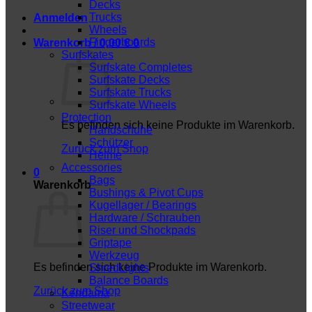
Decks
Trucks
Anmelden
Wheels
Fingerboards
Warenkorb /
0,00
€
0
Surfskates
Surfskate Completes
Surfskate Decks
Surfskate Trucks
Surfskate Wheels
Protection
Es befinden sich keine Produkte im Warenkorb.
Handschuhe
Schützer
Zurück zum Shop
Helme
Accessories
0
Bags
Warenkorb
Bushings & Pivot Cups
Kugellager / Bearings
Hardware / Schrauben
Riser und Shockpads
Griptape
Werkzeug
Es befinden sich keine Produkte im Warenkorb.
ShredLights
Balance Boards
Zurück zum Shop
Kendama
Streetwear