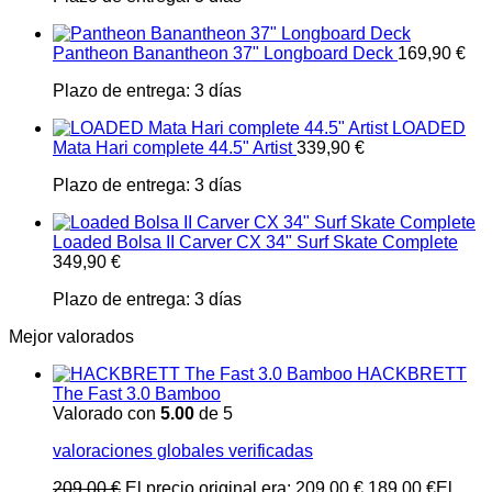
Pantheon Banantheon 37" Longboard Deck
169,90
€
Plazo de entrega:
3 días
LOADED
Mata Hari complete 44.5" Artist
339,90
€
Plazo de entrega:
3 días
Loaded Bolsa II Carver CX 34" Surf Skate Complete
349,90
€
Plazo de entrega:
3 días
Mejor valorados
HACKBRETT
The Fast 3.0 Bamboo
Valorado con
5.00
de 5
valoraciones globales verificadas
209,00
€
El precio original era: 209,00 €.
189,00
€
El