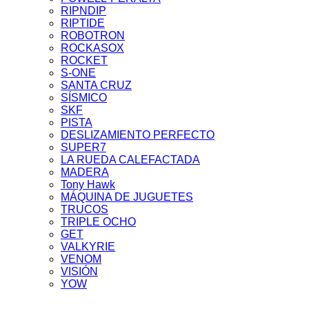
RIPNDIP
RIPTIDE
ROBOTRON
ROCKASOX
ROCKET
S-ONE
SANTA CRUZ
SÍSMICO
SKF
PISTA
DESLIZAMIENTO PERFECTO
SUPER7
LA RUEDA CALEFACTADA
MADERA
Tony Hawk
MÁQUINA DE JUGUETES
TRUCOS
TRIPLE OCHO
GET
VALKYRIE
VENOM
VISIÓN
YOW