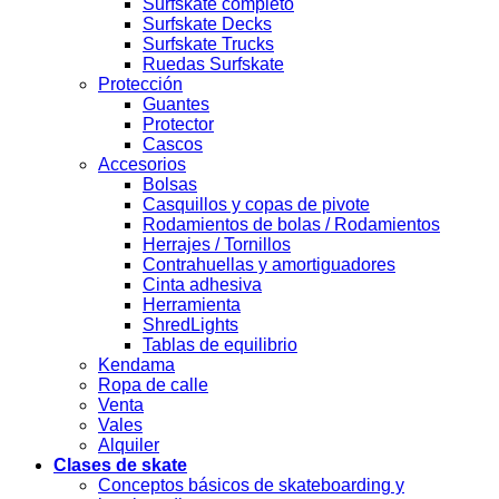
Surfskate completo
Surfskate Decks
Surfskate Trucks
Ruedas Surfskate
Protección
Guantes
Protector
Cascos
Accesorios
Bolsas
Casquillos y copas de pivote
Rodamientos de bolas / Rodamientos
Herrajes / Tornillos
Contrahuellas y amortiguadores
Cinta adhesiva
Herramienta
ShredLights
Tablas de equilibrio
Kendama
Ropa de calle
Venta
Vales
Alquiler
Clases de skate
Conceptos básicos de skateboarding y