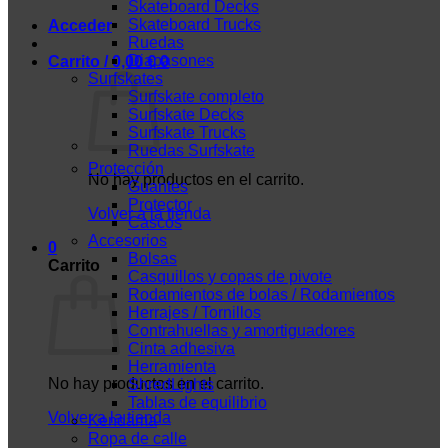
Skateboard Decks
Skateboard Trucks
Acceder
Ruedas
Diapasones
Carrito /
0,00
€
0
Surfskates
Surfskate completo
Surfskate Decks
Surfskate Trucks
Ruedas Surfskate
Protección
No hay productos en el carrito.
Guantes
Protector
Volver a la tienda
Cascos
Accesorios
0
Bolsas
Carrito
Casquillos y copas de pivote
Rodamientos de bolas / Rodamientos
Herrajes / Tornillos
Contrahuellas y amortiguadores
Cinta adhesiva
Herramienta
No hay productos en el carrito.
ShredLights
Tablas de equilibrio
Volver a la tienda
Kendama
Ropa de calle