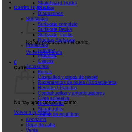
Skateboard Trucks
Carrito /
0,00
€
0
Ruedas
Diapasones
Surfskates
Surfskate completo
Surfskate Decks
Surfskate Trucks
Ruedas Surfskate
No hay productos en el carrito.
Protección
Guantes
Volver a la tienda
Protector
Cascos
0
Accesorios
Carrito
Bolsas
Casquillos y copas de pivote
Rodamientos de bolas / Rodamientos
Herrajes / Tornillos
Contrahuellas y amortiguadores
Cinta adhesiva
No hay productos en el carrito.
Herramienta
ShredLights
Volver a la tienda
Tablas de equilibrio
Kendama
Ropa de calle
Venta