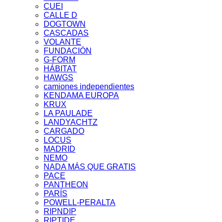
CUEI
CALLE D
DOGTOWN
CASCADAS
VOLANTE
FUNDACIÓN
G-FORM
HÁBITAT
HAWGS
camiones independientes
KENDAMA EUROPA
KRUX
LA PAULADE
LANDYACHTZ
CARGADO
LOCUS
MADRID
NEMO
NADA MÁS QUE GRATIS
PACE
PANTHEON
PARÍS
POWELL-PERALTA
RIPNDIP
RIPTIDE