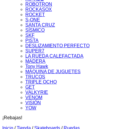
ROBOTRON
ROCKASOX
ROCKET
S-ONE
SANTA CRUZ
SÍSMICO
SKF
PISTA
DESLIZAMIENTO PERFECTO
SUPER7
LA RUEDA CALEFACTADA
MADERA
Tony Hawk
MÁQUINA DE JUGUETES
TRUCOS
TRIPLE OCHO
GET
VALKYRIE
VENOM
VISIÓN
YOW
¡Rebajas!
Inicio
/
Tienda
/
Skateboards
/
Ruedas