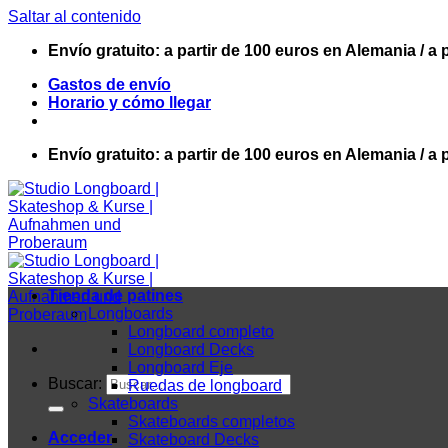
Saltar al contenido
Envío gratuito: a partir de 100 euros en Alemania / a 
Gastos de envío
Horario y cómo llegar
Envío gratuito: a partir de 100 euros en Alemania / a 
Tienda de patines
Longboards
Longboard completo
Longboard Decks
Longboard Eje
Buscar:
Ruedas de longboard
Skateboards
Skateboards completos
Acceder
Skateboard Decks