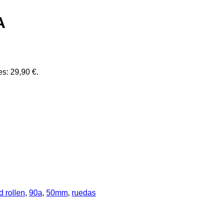
A
es: 29,90 €.
d rollen
,
90a
,
50mm
,
ruedas