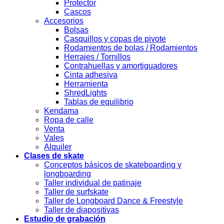
Protector
Cascos
Accesorios
Bolsas
Casquillos y copas de pivote
Rodamientos de bolas / Rodamientos
Herrajes / Tornillos
Contrahuellas y amortiguadores
Cinta adhesiva
Herramienta
ShredLights
Tablas de equilibrio
Kendama
Ropa de calle
Venta
Vales
Alquiler
Clases de skate
Conceptos básicos de skateboarding y
longboarding
Taller individual de patinaje
Taller de surfskate
Taller de Longboard Dance & Freestyle
Taller de diapositivas
Estudio de grabación