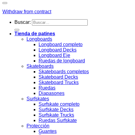
Withdraw from contract
Buscar:
Tienda de patines
Longboards
Longboard completo
Longboard Decks
Longboard Eje
Ruedas de longboard
Skateboards
Skateboards completos
Skateboard Decks
Skateboard Trucks
Ruedas
Diapasones
Surfskates
Surfskate completo
Surfskate Decks
Surfskate Trucks
Ruedas Surfskate
Protección
Guantes