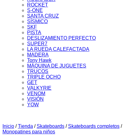
ROCKET
S-ONE
SANTA CRUZ
SÍSMICO
SKF
PISTA
DESLIZAMIENTO PERFECTO
SUPER7
LA RUEDA CALEFACTADA
MADERA
Tony Hawk
MÁQUINA DE JUGUETES
TRUCOS
TRIPLE OCHO
GET
VALKYRIE
VENOM
VISIÓN
YOW
Inicio
/
Tienda
/
Skateboards
/
Skateboards completos
/
Monopatines para niños