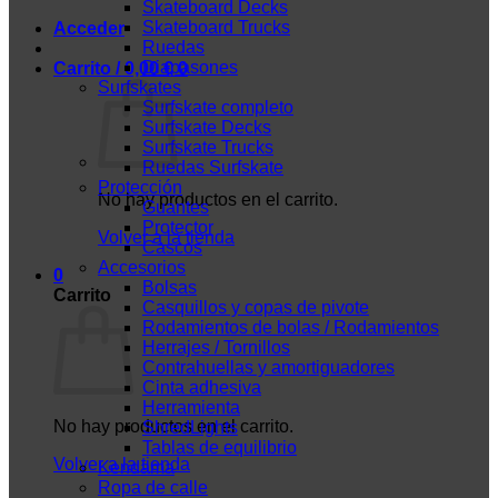
Skateboard Decks
Skateboard Trucks
Acceder
Ruedas
Diapasones
Carrito /
0,00
€
0
Surfskates
Surfskate completo
Surfskate Decks
Surfskate Trucks
Ruedas Surfskate
Protección
No hay productos en el carrito.
Guantes
Protector
Volver a la tienda
Cascos
Accesorios
0
Bolsas
Carrito
Casquillos y copas de pivote
Rodamientos de bolas / Rodamientos
Herrajes / Tornillos
Contrahuellas y amortiguadores
Cinta adhesiva
Herramienta
No hay productos en el carrito.
ShredLights
Tablas de equilibrio
Volver a la tienda
Kendama
Ropa de calle