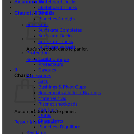
Se connecter
Skateboard Decks
Skateboard Trucks
Chariot /
0,00
€
0
Wheels
Planches à doigts
Surfskates
Surfskate Completes
Surfskate Decks
Surfskate Trucks
Surfskate Wheels
Aucun produit dans le panier.
Protection
Gants
Retour à la boutique
Protecteurs
0
Casques
Chariot
Accessoires
Sacs
Bushings & Pivot Cups
Roulements à billes / Bearings
Matériel / vis
Riser et shockpads
Griptape
Aucun produit dans le panier.
Outils
ShredLights
Retour à la boutique
Planches d'équilibre
Kendama