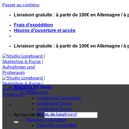
Passer au contenu
Livraison gratuite : à partir de 100€ en Allemagne / à 
Frais d'expédition
Heures d'ouverture et accès
Livraison gratuite : à partir de 100€ en Allemagne / à 
Magasin de skate
Longboards
Longboard Completes
Longboard Decks
Longboard Trucks
Roues de longboard
Recherche de :
Planches à roulettes
Planches complètes