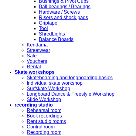
Bushings & Pivot Cups
Ball bearings / Bearings
Hardware / Screws
Risers and shock pads
Griptape
Tool
ShredLights
Balance Boards
Kendama
Streetwear
Sale
Vouchers
Rental
Skate workshops
Skateboarding and longboarding basics
Individual skate workshop
Surfskate Workshop
Longboard Dance & Freestyle Workshop
Slide Workshop
recording studio
Rehearsal room
Book recordings
Rent studio rooms
Control room
Recording room