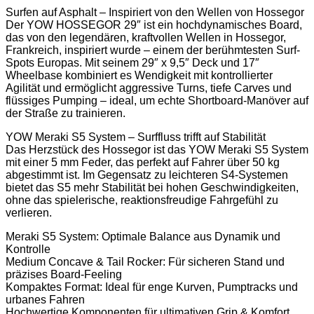
Surfen auf Asphalt – Inspiriert von den Wellen von Hossegor
Der YOW HOSSEGOR 29″ ist ein hochdynamisches Board,
das von den legendären, kraftvollen Wellen in Hossegor,
Frankreich, inspiriert wurde – einem der berühmtesten Surf-
Spots Europas. Mit seinem 29″ x 9,5″ Deck und 17″
Wheelbase kombiniert es Wendigkeit mit kontrollierter
Agilität und ermöglicht aggressive Turns, tiefe Carves und
flüssiges Pumping – ideal, um echte Shortboard-Manöver auf
der Straße zu trainieren.
YOW Meraki S5 System – Surffluss trifft auf Stabilität
Das Herzstück des Hossegor ist das YOW Meraki S5 System
mit einer 5 mm Feder, das perfekt auf Fahrer über 50 kg
abgestimmt ist. Im Gegensatz zu leichteren S4-Systemen
bietet das S5 mehr Stabilität bei hohen Geschwindigkeiten,
ohne das spielerische, reaktionsfreudige Fahrgefühl zu
verlieren.
Meraki S5 System: Optimale Balance aus Dynamik und
Kontrolle
Medium Concave & Tail Rocker: Für sicheren Stand und
präzises Board-Feeling
Kompaktes Format: Ideal für enge Kurven, Pumptracks und
urbanes Fahren
Hochwertige Komponenten für ultimativen Grip & Komfort