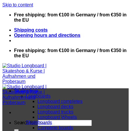
Skip to content
Free shipping: from €100 in Germany / from €350 in
the EU
Shipping costs
Opening hours and directions
Free shipping: from €100 in Germany / from €350 in
the EU
Skateshop
Longboards
Longboard completes
Longboard decks
Longboard trucks
Longboard Wheels
Skateboards
Search for:
Complete boards