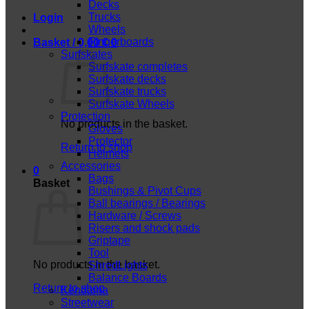
Decks
Trucks
Login
Wheels
Fingerboards
Basket /
0,00
€
0
Surfskates
Surfskate completes
Surfskate decks
Surfskate trucks
Surfskate Wheels
Protection
No products in the basket.
Gloves
Protector
Return to shop
Helmets
Accessories
0
Bags
Basket
Bushings & Pivot Cups
Ball bearings / Bearings
Hardware / Screws
Risers and shock pads
Griptape
Tool
No products in the basket.
ShredLights
Balance Boards
Return to shop
Kendama
Streetwear