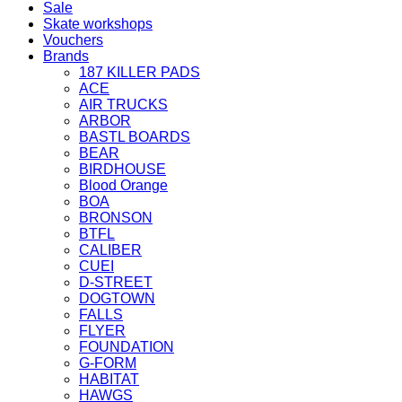
Sale
Skate workshops
Vouchers
Brands
187 KILLER PADS
ACE
AIR TRUCKS
ARBOR
BASTL BOARDS
BEAR
BIRDHOUSE
Blood Orange
BOA
BRONSON
BTFL
CALIBER
CUEI
D-STREET
DOGTOWN
FALLS
FLYER
FOUNDATION
G-FORM
HABITAT
HAWGS