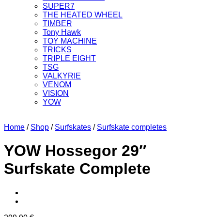
SUPER7
THE HEATED WHEEL
TIMBER
Tony Hawk
TOY MACHINE
TRICKS
TRIPLE EIGHT
TSG
VALKYRIE
VENOM
VISION
YOW
Home
/
Shop
/
Surfskates
/
Surfskate completes
YOW Hossegor 29″
Surfskate Complete