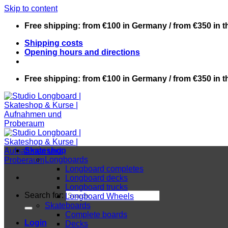
Skip to content
Free shipping: from €100 in Germany / from €350 in 
Shipping costs
Opening hours and directions
Free shipping: from €100 in Germany / from €350 in 
Skateshop
Longboards
Longboard completes
Longboard decks
Longboard trucks
Search for:
Longboard Wheels
Skateboards
Complete boards
Login
Decks