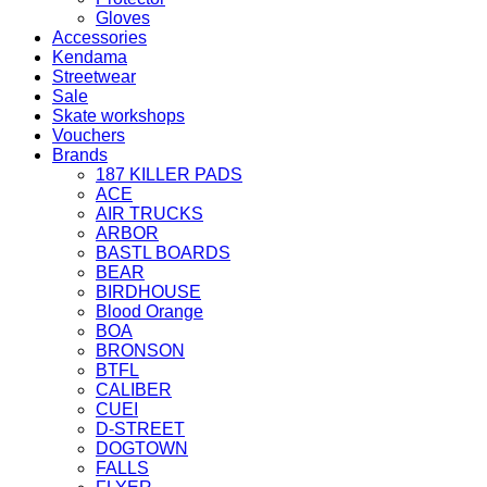
Gloves
Accessories
Kendama
Streetwear
Sale
Skate workshops
Vouchers
Brands
187 KILLER PADS
ACE
AIR TRUCKS
ARBOR
BASTL BOARDS
BEAR
BIRDHOUSE
Blood Orange
BOA
BRONSON
BTFL
CALIBER
CUEI
D-STREET
DOGTOWN
FALLS