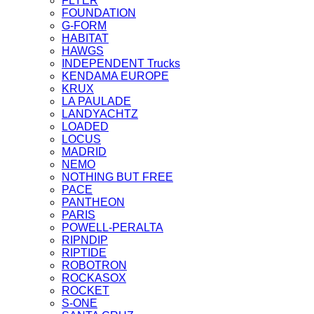
FLYER
FOUNDATION
G-FORM
HABITAT
HAWGS
INDEPENDENT Trucks
KENDAMA EUROPE
KRUX
LA PAULADE
LANDYACHTZ
LOADED
LOCUS
MADRID
NEMO
NOTHING BUT FREE
PACE
PANTHEON
PARIS
POWELL-PERALTA
RIPNDIP
RIPTIDE
ROBOTRON
ROCKASOX
ROCKET
S-ONE