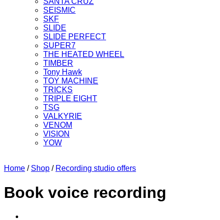
SANTA CRUZ
SEISMIC
SKF
SLIDE
SLIDE PERFECT
SUPER7
THE HEATED WHEEL
TIMBER
Tony Hawk
TOY MACHINE
TRICKS
TRIPLE EIGHT
TSG
VALKYRIE
VENOM
VISION
YOW
Home
/
Shop
/
Recording studio offers
Book voice recording