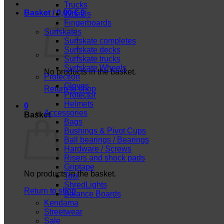
Trucks
Basket /
0,00
€
0
Wheels
Fingerboards
Surfskates
Surfskate completes
Surfskate decks
Surfskate trucks
Surfskate Wheels
No products in the basket.
Protection
Gloves
Return to shop
Protector
Helmets
0
Accessories
Basket
Bags
Bushings & Pivot Cups
Ball bearings / Bearings
Hardware / Screws
Risers and shock pads
Griptape
No products in the basket.
Tool
ShredLights
Return to shop
Balance Boards
Kendama
Streetwear
Sale