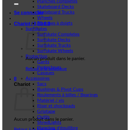
Planches complètes
Skateboard Decks
Skateboard Trucks
Se connecter
Wheels
Planches à doigts
Chariot /
0,00
€
0
Surfskates
Surfskate Completes
Surfskate Decks
Surfskate Trucks
Surfskate Wheels
Protection
Aucun produit dans le panier.
Gants
Protecteurs
Retour à la boutique
Casques
Accessoires
0
Sacs
Chariot
Bushings & Pivot Cups
Roulements à billes / Bearings
Matériel / vis
Riser et shockpads
Griptape
Outils
Aucun produit dans le panier.
ShredLights
Planches d'équilibre
Retour à la boutique