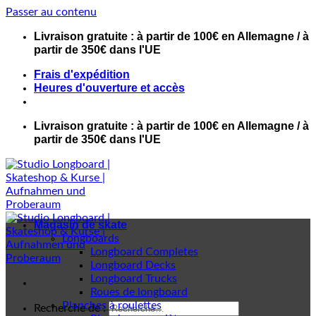
Passer au contenu
Livraison gratuite : à partir de 100€ en Allemagne / à
partir de 350€ dans l'UE
Frais d'expédition
Heures d'ouverture et accès
Livraison gratuite : à partir de 100€ en Allemagne / à
partir de 350€ dans l'UE
Magasin de skate
Longboards
Longboard Completes
Longboard Decks
Longboard Trucks
Roues de longboard
Planches à roulettes
Recherche de :