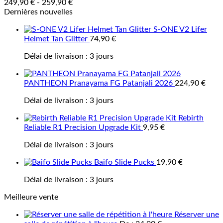
249,90
€
-
259,90
€
Dernières nouvelles
S-ONE V2 Lifer
Helmet Tan Glitter
74,90
€
Délai de livraison :
3 jours
PANTHEON Pranayama FG Patanjali 2026
224,90
€
Délai de livraison :
3 jours
Rebirth
Reliable R1 Precision Upgrade Kit
9,95
€
Délai de livraison :
3 jours
Baifo Slide Pucks
19,90
€
Délai de livraison :
3 jours
Meilleure vente
Réserver une