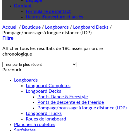
L'équipe
Contact
Formulaire de contact
Heures d'ouverture et accès
Accueil
/
Boutique
/
Longboards
/
Longboard Decks
/
Pompage/poussage à longue distance (LDP)
Filtre
Afficher tous les résultats de 18
Classés par ordre
chronologique
Parcourir
Longboards
Longboard Completes
Longboard Decks
Ponts Dance & Freestyle
Ponts de descente et de freeride
Pompage/poussage à longue distance (LDP)
Longboard Trucks
Roues de longboard
Planches à roulettes
Surfskates