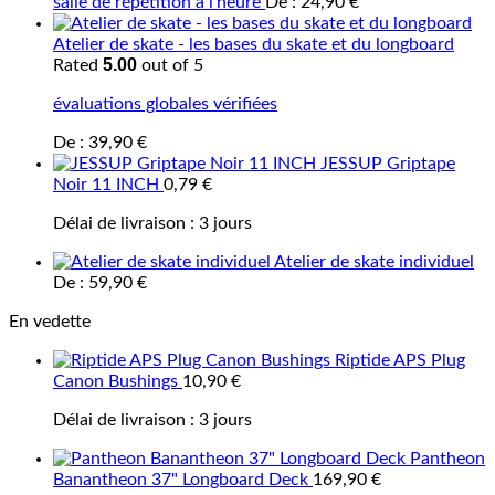
salle de répétition à l'heure
De :
24,90
€
Atelier de skate - les bases du skate et du longboard
5.00
Rated
out of 5
évaluations globales vérifiées
De :
39,90
€
JESSUP Griptape
Noir 11 INCH
0,79
€
Délai de livraison :
3 jours
Atelier de skate individuel
De :
59,90
€
En vedette
Riptide APS Plug
Canon Bushings
10,90
€
Délai de livraison :
3 jours
Pantheon
Banantheon 37" Longboard Deck
169,90
€