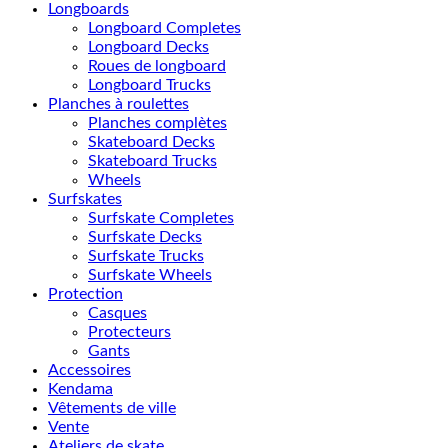
Longboards
Longboard Completes
Longboard Decks
Roues de longboard
Longboard Trucks
Planches à roulettes
Planches complètes
Skateboard Decks
Skateboard Trucks
Wheels
Surfskates
Surfskate Completes
Surfskate Decks
Surfskate Trucks
Surfskate Wheels
Protection
Casques
Protecteurs
Gants
Accessoires
Kendama
Vêtements de ville
Vente
Ateliers de skate