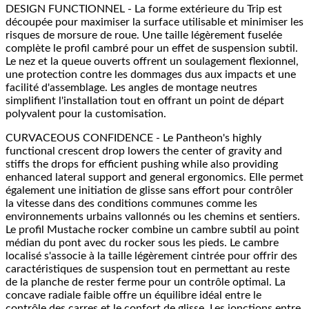
DESIGN FUNCTIONNEL - La forme extérieure du Trip est
découpée pour maximiser la surface utilisable et minimiser les
risques de morsure de roue. Une taille légèrement fuselée
complète le profil cambré pour un effet de suspension subtil.
Le nez et la queue ouverts offrent un soulagement flexionnel,
une protection contre les dommages dus aux impacts et une
facilité d'assemblage. Les angles de montage neutres
simplifient l'installation tout en offrant un point de départ
polyvalent pour la customisation.
CURVACEOUS CONFIDENCE - Le Pantheon's highly
functional crescent drop lowers the center of gravity and
stiffs the drops for efficient pushing while also providing
enhanced lateral support and general ergonomics. Elle permet
également une initiation de glisse sans effort pour contrôler
la vitesse dans des conditions communes comme les
environnements urbains vallonnés ou les chemins et sentiers.
Le profil Mustache rocker combine un cambre subtil au point
médian du pont avec du rocker sous les pieds. Le cambre
localisé s'associe à la taille légèrement cintrée pour offrir des
caractéristiques de suspension tout en permettant au reste
de la planche de rester ferme pour un contrôle optimal. La
concave radiale faible offre un équilibre idéal entre le
contrôle des carres et le confort de glisse. Les jonctions entre