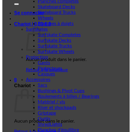
Planches complètes
Skateboard Decks
Skateboard Trucks
Se connecter
Wheels
Planches à doigts
Chariot /
0,00
€
0
Surfskates
Surfskate Completes
Surfskate Decks
Surfskate Trucks
Surfskate Wheels
Protection
Aucun produit dans le panier.
Gants
Protecteurs
Retour à la boutique
Casques
Accessoires
0
Sacs
Chariot
Bushings & Pivot Cups
Roulements à billes / Bearings
Matériel / vis
Riser et shockpads
Griptape
Outils
Aucun produit dans le panier.
ShredLights
Planches d'équilibre
Retour à la boutique