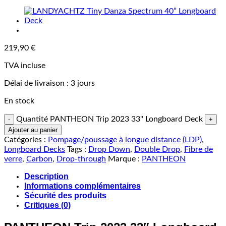
219,90
€
TVA incluse
Délai de livraison :
3 jours
En stock
Quantité PANTHEON Trip 2023 33" Longboard Deck
Ajouter au panier
Catégories :
Pompage/poussage à longue distance (LDP)
,
Longboard Decks
Tags :
Drop Down
,
Double Drop
,
Fibre de
verre
,
Carbon
,
Drop-through
Marque :
PANTHEON
Description
Informations complémentaires
Sécurité des produits
Critiques (0)