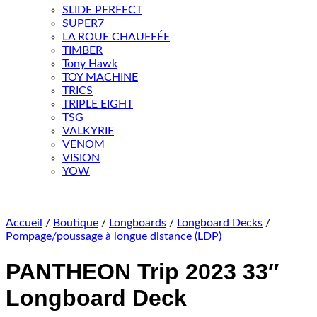
SLIDE PERFECT
SUPER7
LA ROUE CHAUFFÉE
TIMBER
Tony Hawk
TOY MACHINE
TRICS
TRIPLE EIGHT
TSG
VALKYRIE
VENOM
VISION
YOW
Accueil
/
Boutique
/
Longboards
/
Longboard Decks
/
Pompage/poussage à longue distance (LDP)
PANTHEON Trip 2023 33″
Longboard Deck