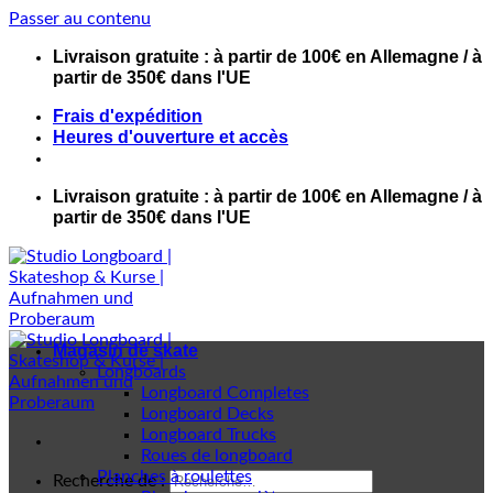
Passer au contenu
Livraison gratuite : à partir de 100€ en Allemagne / à
partir de 350€ dans l'UE
Frais d'expédition
Heures d'ouverture et accès
Livraison gratuite : à partir de 100€ en Allemagne / à
partir de 350€ dans l'UE
Magasin de skate
Longboards
Longboard Completes
Longboard Decks
Longboard Trucks
Roues de longboard
Planches à roulettes
Recherche de :