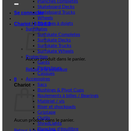
Planches complètes
Skateboard Decks
Skateboard Trucks
Se connecter
Wheels
Planches à doigts
Chariot /
0,00
€
0
Surfskates
Surfskate Completes
Surfskate Decks
Surfskate Trucks
Surfskate Wheels
Protection
Aucun produit dans le panier.
Gants
Protecteurs
Retour à la boutique
Casques
Accessoires
0
Sacs
Chariot
Bushings & Pivot Cups
Roulements à billes / Bearings
Matériel / vis
Riser et shockpads
Griptape
Outils
Aucun produit dans le panier.
ShredLights
Planches d'équilibre
Retour à la boutique