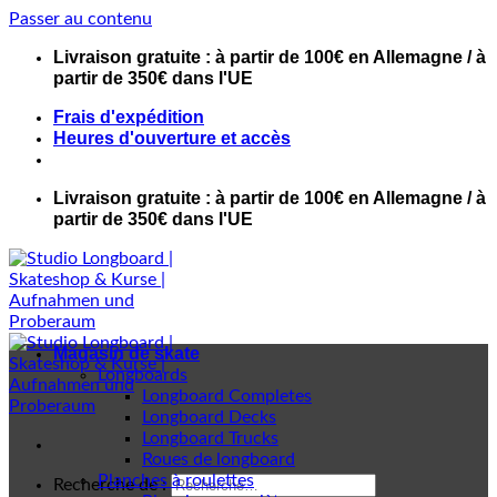
Passer au contenu
Livraison gratuite : à partir de 100€ en Allemagne / à
partir de 350€ dans l'UE
Frais d'expédition
Heures d'ouverture et accès
Livraison gratuite : à partir de 100€ en Allemagne / à
partir de 350€ dans l'UE
Magasin de skate
Longboards
Longboard Completes
Longboard Decks
Longboard Trucks
Roues de longboard
Planches à roulettes
Recherche de :