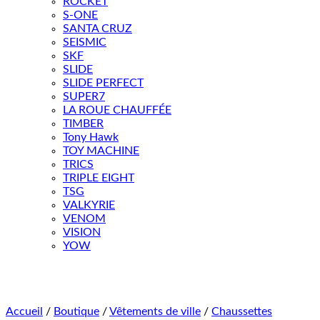
ROCKET
S-ONE
SANTA CRUZ
SEISMIC
SKF
SLIDE
SLIDE PERFECT
SUPER7
LA ROUE CHAUFFÉE
TIMBER
Tony Hawk
TOY MACHINE
TRICS
TRIPLE EIGHT
TSG
VALKYRIE
VENOM
VISION
YOW
Accueil
/
Boutique
/
Vêtements de ville
/
Chaussettes