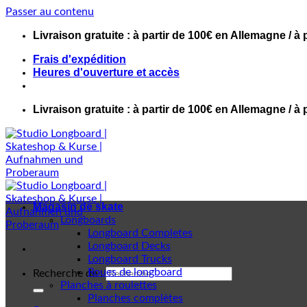
Passer au contenu
Livraison gratuite : à partir de 100€ en Allemagne / à 
Frais d'expédition
Heures d'ouverture et accès
Livraison gratuite : à partir de 100€ en Allemagne / à 
Magasin de skate
Longboards
Longboard Completes
Longboard Decks
Longboard Trucks
Roues de longboard
Recherche de :
Planches à roulettes
Planches complètes