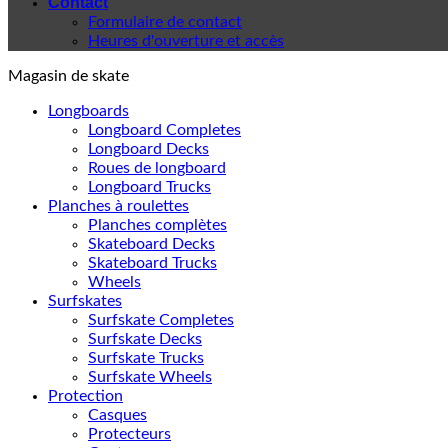
Contact
Formulaire de contact
Heures d'ouverture et accès
Magasin de skate
Longboards
Longboard Completes
Longboard Decks
Roues de longboard
Longboard Trucks
Planches à roulettes
Planches complètes
Skateboard Decks
Skateboard Trucks
Wheels
Surfskates
Surfskate Completes
Surfskate Decks
Surfskate Trucks
Surfskate Wheels
Protection
Casques
Protecteurs