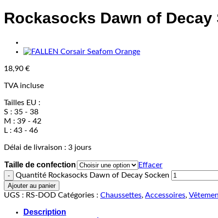
Rockasocks Dawn of Decay
18,90
€
TVA incluse
Tailles EU :
S : 35 - 38
M : 39 - 42
L : 43 - 46
Délai de livraison :
3 jours
Taille de confection
Effacer
Quantité Rockasocks Dawn of Decay Socken
Ajouter au panier
UGS :
RS-DOD
Catégories :
Chaussettes
,
Accessoires
,
Vêtement
Description