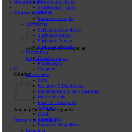
Se connecter
Skateboard Decks
Skateboard Trucks
Chariot /
0,00
€
0
Wheels
Planches à doigts
Surfskates
Surfskate Completes
Surfskate Decks
Surfskate Trucks
Surfskate Wheels
Aucun produit dans le panier.
Protection
Gants
Retour à la boutique
Protecteurs
0
Casques
Chariot
Accessoires
Sacs
Bushings & Pivot Cups
Roulements à billes / Bearings
Matériel / vis
Riser et shockpads
Griptape
Aucun produit dans le panier.
Outils
ShredLights
Retour à la boutique
Planches d'équilibre
Kendama