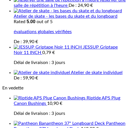
Réserver une
salle de répétition à l'heure
De :
24,90
€
Atelier de skate - les bases du skate et du longboard
5.00
Rated
out of 5
évaluations globales vérifiées
De :
39,90
€
JESSUP Griptape
Noir 11 INCH
0,79
€
Délai de livraison :
3 jours
Atelier de skate individuel
De :
59,90
€
En vedette
Riptide APS Plug
Canon Bushings
10,90
€
Délai de livraison :
3 jours
Pantheon