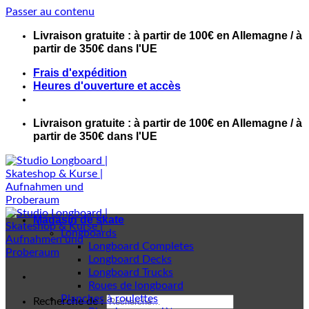
Passer au contenu
Livraison gratuite : à partir de 100€ en Allemagne / à
partir de 350€ dans l'UE
Frais d'expédition
Heures d'ouverture et accès
Livraison gratuite : à partir de 100€ en Allemagne / à
partir de 350€ dans l'UE
Magasin de skate
Longboards
Longboard Completes
Longboard Decks
Longboard Trucks
Roues de longboard
Planches à roulettes
Recherche de :