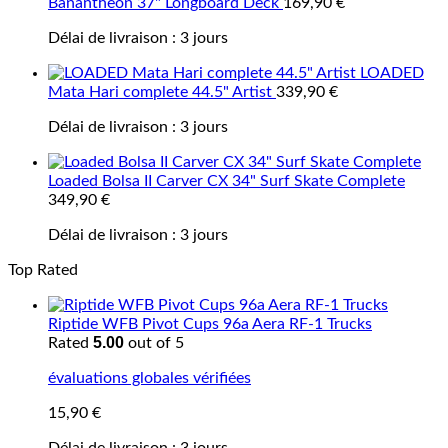
Banantheon 37" Longboard Deck
169,90
€
Délai de livraison :
3 jours
LOADED
Mata Hari complete 44.5" Artist
339,90
€
Délai de livraison :
3 jours
Loaded Bolsa II Carver CX 34" Surf Skate Complete
349,90
€
Délai de livraison :
3 jours
Top Rated
Riptide WFB Pivot Cups 96a Aera RF-1 Trucks
5.00
Rated
out of 5
évaluations globales vérifiées
15,90
€