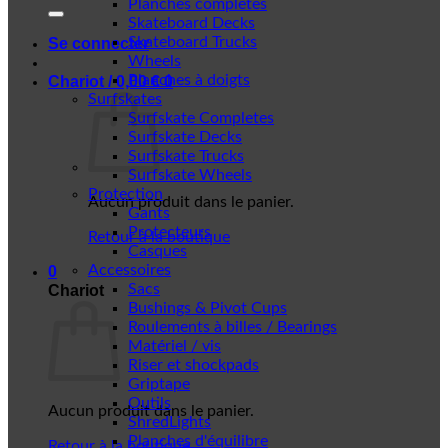
Planches complètes
Skateboard Decks
Skateboard Trucks
Se connecter
Wheels
Planches à doigts
Chariot /
0,00
€
0
Surfskates
Surfskate Completes
Surfskate Decks
Surfskate Trucks
Surfskate Wheels
Protection
Aucun produit dans le panier.
Gants
Protecteurs
Retour à la boutique
Casques
Accessoires
0
Sacs
Chariot
Bushings & Pivot Cups
Roulements à billes / Bearings
Matériel / vis
Riser et shockpads
Griptape
Outils
Aucun produit dans le panier.
ShredLights
Planches d'équilibre
Retour à la boutique