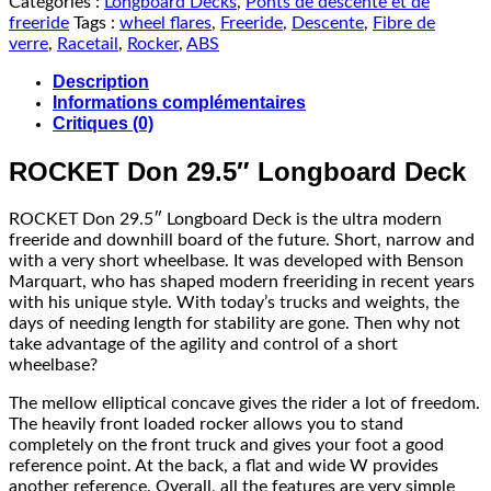
Catégories :
Longboard Decks
,
Ponts de descente et de
freeride
Tags :
wheel flares
,
Freeride
,
Descente
,
Fibre de
verre
,
Racetail
,
Rocker
,
ABS
Description
Informations complémentaires
Critiques (0)
ROCKET Don 29.5″ Longboard Deck
ROCKET Don 29.5″ Longboard Deck is the ultra modern
freeride and downhill board of the future. Short, narrow and
with a very short wheelbase. It was developed with Benson
Marquart, who has shaped modern freeriding in recent years
with his unique style. With today’s trucks and weights, the
days of needing length for stability are gone. Then why not
take advantage of the agility and control of a short
wheelbase?
The mellow elliptical concave gives the rider a lot of freedom.
The heavily front loaded rocker allows you to stand
completely on the front truck and gives your foot a good
reference point. At the back, a flat and wide W provides
another reference. Overall, all the features are very simple