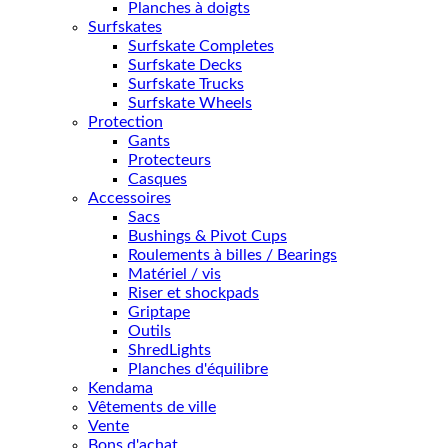
Planches à doigts
Surfskates
Surfskate Completes
Surfskate Decks
Surfskate Trucks
Surfskate Wheels
Protection
Gants
Protecteurs
Casques
Accessoires
Sacs
Bushings & Pivot Cups
Roulements à billes / Bearings
Matériel / vis
Riser et shockpads
Griptape
Outils
ShredLights
Planches d'équilibre
Kendama
Vêtements de ville
Vente
Bons d'achat