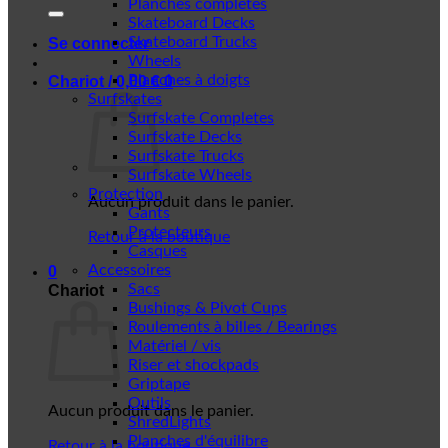
Planches complètes
Skateboard Decks
Skateboard Trucks
Se connecter
Wheels
Planches à doigts
Chariot /
0,00
€
0
Surfskates
Surfskate Completes
Surfskate Decks
Surfskate Trucks
Surfskate Wheels
Protection
Aucun produit dans le panier.
Gants
Protecteurs
Retour à la boutique
Casques
Accessoires
0
Sacs
Chariot
Bushings & Pivot Cups
Roulements à billes / Bearings
Matériel / vis
Riser et shockpads
Griptape
Outils
Aucun produit dans le panier.
ShredLights
Planches d'équilibre
Retour à la boutique