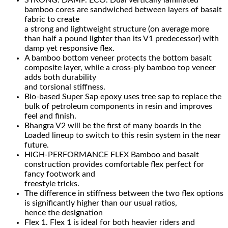
STRONG. DAMP. ECO. Dual vertically laminated
bamboo cores are sandwiched between layers of basalt
fabric to create
a strong and lightweight structure (on average more
than half a pound lighter than its V1 predecessor) with
damp yet responsive flex.
A bamboo bottom veneer protects the bottom basalt
composite layer, while a cross-ply bamboo top veneer
adds both durability
and torsional stiffness.
Bio-based Super Sap epoxy uses tree sap to replace the
bulk of petroleum components in resin and improves
feel and finish.
Bhangra V2 will be the first of many boards in the
Loaded lineup to switch to this resin system in the near
future.
HIGH-PERFORMANCE FLEX Bamboo and basalt
construction provides comfortable flex perfect for
fancy footwork and
freestyle tricks.
The difference in stiffness between the two flex options
is significantly higher than our usual ratios,
hence the designation
Flex 1. Flex 1 is ideal for both heavier riders and