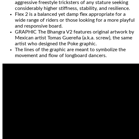
aggressive freestyle tricksters of any stature seeking
considerably higher stiffness, stability, and resilience.
Flex 2 is a balanced yet damp flex appropriate for a
wide range of riders or those looking for a more playful
and responsive board.
GRAPHIC The Bhangra V2 features original artwork by
Mexican artist Tomas Guereña (a.k.a. screw), the same
artist who designed the Poke graphic.
The lines of the graphic are meant to symbolize the
movement and flow of longboard dancers.