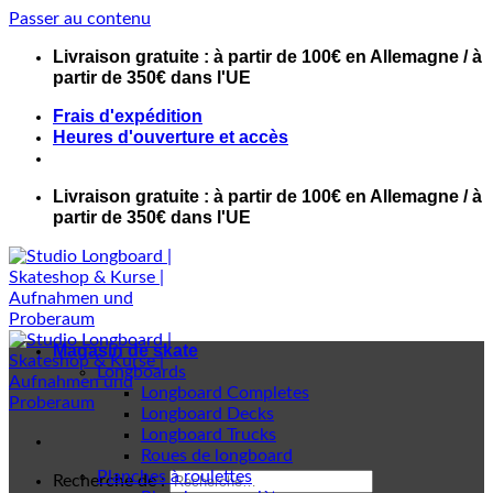
Passer au contenu
Livraison gratuite : à partir de 100€ en Allemagne / à
partir de 350€ dans l'UE
Frais d'expédition
Heures d'ouverture et accès
Livraison gratuite : à partir de 100€ en Allemagne / à
partir de 350€ dans l'UE
Magasin de skate
Longboards
Longboard Completes
Longboard Decks
Longboard Trucks
Roues de longboard
Planches à roulettes
Recherche de :