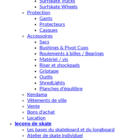
Surfskate Trucks
Surfskate Wheels
Protection
Gants
Protecteurs
Casques
Accessoires
Sacs
Bushings & Pivot Cups
Roulements à billes / Bearings
Matériel / vis
Riser et shockpads
Griptape
Outils
ShredLights
Planches d'équilibre
Kendama
Vêtements de ville
Vente
Bons d'achat
Location
leçons de skate
Les bases du skateboard et du longboard
Atelier de skate individuel