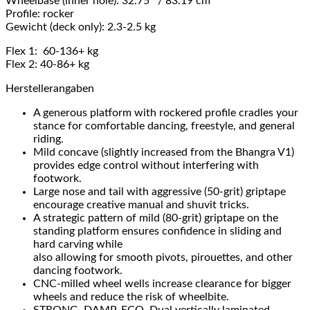
Wheelbase (inner hole): 32.75″ / 83.19 cm
Profile: rocker
Gewicht (deck only): 2.3-2.5 kg
Flex 1: 60-136+ kg
Flex 2: 40-86+ kg
Herstellerangaben
A generous platform with rockered profile cradles your
stance for comfortable dancing, freestyle, and general
riding.
Mild concave (slightly increased from the Bhangra V1)
provides edge control without interfering with
footwork.
Large nose and tail with aggressive (50-grit) griptape
encourage creative manual and shuvit tricks.
A strategic pattern of mild (80-grit) griptape on the
standing platform ensures confidence in sliding and
hard carving while
also allowing for smooth pivots, pirouettes, and other
dancing footwork.
CNC-milled wheel wells increase clearance for bigger
wheels and reduce the risk of wheelbite.