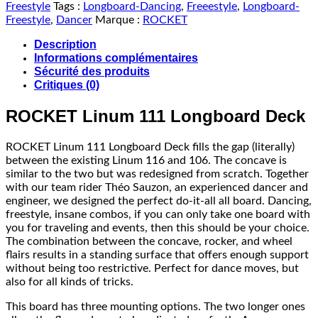
Freestyle
Tags :
Longboard-Dancing
,
Freeestyle
,
Longboard-
Freestyle
,
Dancer
Marque :
ROCKET
Description
Informations complémentaires
Sécurité des produits
Critiques (0)
ROCKET Linum 111 Longboard Deck
ROCKET Linum 111 Longboard Deck fills the gap (literally)
between the existing Linum 116 and 106. The concave is
similar to the two but was redesigned from scratch. Together
with our team rider Théo Sauzon, an experienced dancer and
engineer, we designed the perfect do-it-all all board. Dancing,
freestyle, insane combos, if you can only take one board with
you for traveling and events, then this should be your choice.
The combination between the concave, rocker, and wheel
flairs results in a standing surface that offers enough support
without being too restrictive. Perfect for dance moves, but
also for all kinds of tricks.
This board has three mounting options. The two longer ones