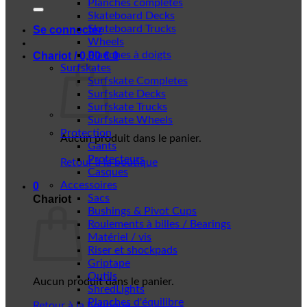
Planches complètes
Skateboard Decks
Skateboard Trucks
Se connecter
Wheels
Planches à doigts
Chariot /
0,00
€
0
Surfskates
Surfskate Completes
Surfskate Decks
Surfskate Trucks
Surfskate Wheels
Protection
Aucun produit dans le panier.
Gants
Protecteurs
Retour à la boutique
Casques
Accessoires
0
Sacs
Chariot
Bushings & Pivot Cups
Roulements à billes / Bearings
Matériel / vis
Riser et shockpads
Griptape
Outils
Aucun produit dans le panier.
ShredLights
Planches d'équilibre
Retour à la boutique