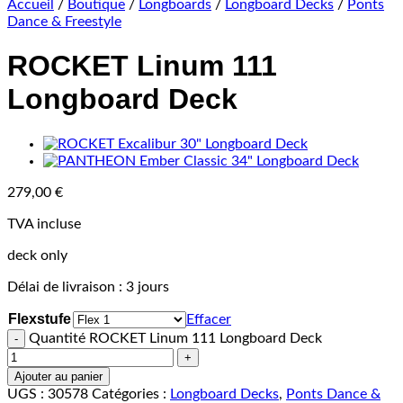
Accueil
/
Boutique
/
Longboards
/
Longboard Decks
/
Ponts
Dance & Freestyle
ROCKET Linum 111
Longboard Deck
279,00
€
TVA incluse
deck only
Délai de livraison :
3 jours
Flexstufe
Effacer
Quantité ROCKET Linum 111 Longboard Deck
Ajouter au panier
UGS :
30578
Catégories :
Longboard Decks
,
Ponts Dance &