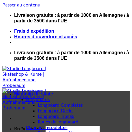
Passer au contenu
Livraison gratuite : à partir de 100€ en Allemagne / à
partir de 350€ dans l'UE
Frais d'expédition
Heures d'ouverture et accès
Livraison gratuite : à partir de 100€ en Allemagne / à
partir de 350€ dans l'UE
Magasin de skate
Longboards
Longboard Completes
Longboard Decks
Longboard Trucks
Roues de longboard
Planches à roulettes
Recherche de :