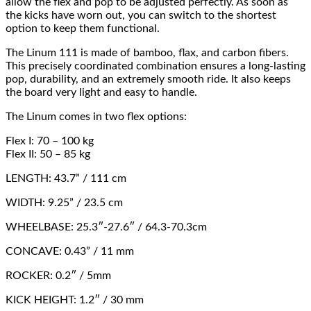
allow the flex and pop to be adjusted perfectly. As soon as
the kicks have worn out, you can switch to the shortest
option to keep them functional.
The Linum 111 is made of bamboo, flax, and carbon fibers.
This precisely coordinated combination ensures a long-lasting
pop, durability, and an extremely smooth ride. It also keeps
the board very light and easy to handle.
The Linum comes in two flex options:
Flex I: 70 – 100 kg
Flex II: 50 – 85 kg
LENGTH: 43.7” / 111 cm
WIDTH: 9.25” / 23.5 cm
WHEELBASE: 25.3″-27.6″ / 64.3-70.3cm
CONCAVE: 0.43” / 11 mm
ROCKER: 0.2″ / 5mm
KICK HEIGHT: 1.2″ / 30 mm