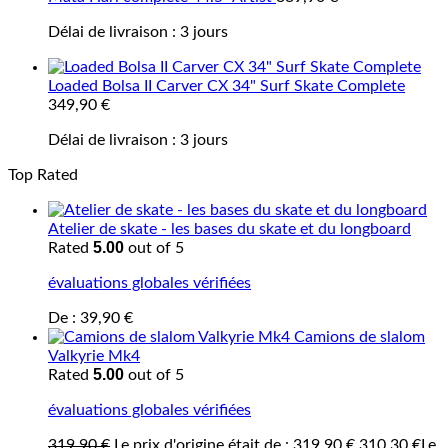
Délai de livraison :
3 jours
Loaded Bolsa II Carver CX 34" Surf Skate Complete
349,90
€
Délai de livraison :
3 jours
Top Rated
Atelier de skate - les bases du skate et du longboard
5.00
Rated
out of 5
évaluations globales vérifiées
De :
39,90
€
Camions de slalom
Valkyrie Mk4
5.00
Rated
out of 5
évaluations globales vérifiées
319,90
€
Le prix d'origine était de : 319,90 €.
310,30
€
Le