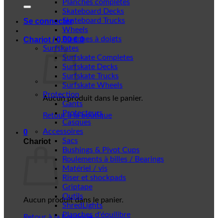
Planches complètes
Skateboard Decks
Skateboard Trucks
Se connecter
Wheels
Planches à doigts
Chariot /
0,00
€
0
Surfskates
Surfskate Completes
Surfskate Decks
Surfskate Trucks
Surfskate Wheels
Protection
Aucun produit dans le panier.
Gants
Protecteurs
Retour à la boutique
Casques
Accessoires
0
Sacs
Chariot
Bushings & Pivot Cups
Roulements à billes / Bearings
Matériel / vis
Riser et shockpads
Griptape
Outils
Aucun produit dans le panier.
ShredLights
Planches d'équilibre
Retour à la boutique