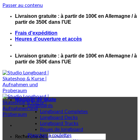
Passer au contenu
Livraison gratuite : à partir de 100€ en Allemagne / à
partir de 350€ dans l'UE
Frais d'expédition
Heures d'ouverture et accès
Livraison gratuite : à partir de 100€ en Allemagne / à
partir de 350€ dans l'UE
Magasin de skate
Longboards
Longboard Completes
Longboard Decks
Longboard Trucks
Roues de longboard
Planches à roulettes
Recherche de :