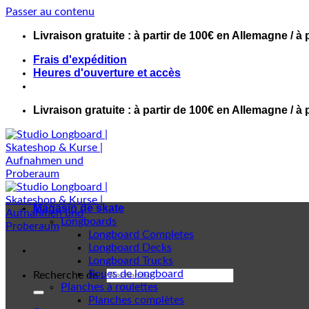
Passer au contenu
Livraison gratuite : à partir de 100€ en Allemagne / à 
Frais d'expédition
Heures d'ouverture et accès
Livraison gratuite : à partir de 100€ en Allemagne / à 
Magasin de skate
Longboards
Longboard Completes
Longboard Decks
Longboard Trucks
Roues de longboard
Recherche de :
Planches à roulettes
Planches complètes