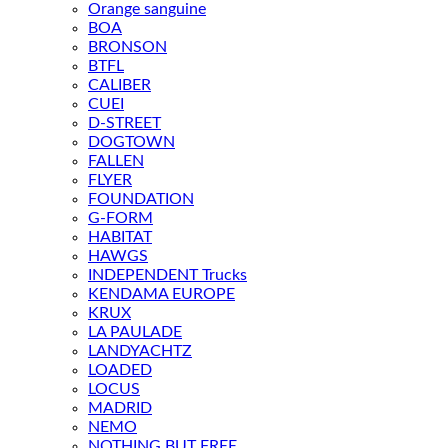
Orange sanguine
BOA
BRONSON
BTFL
CALIBER
CUEI
D-STREET
DOGTOWN
FALLEN
FLYER
FOUNDATION
G-FORM
HABITAT
HAWGS
INDEPENDENT Trucks
KENDAMA EUROPE
KRUX
LA PAULADE
LANDYACHTZ
LOADED
LOCUS
MADRID
NEMO
NOTHING BUT FREE