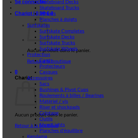
Se connecter
Skateboard Decks
Skateboard Trucks
Chariot /
0,00
€
0
Wheels
Planches à doigts
Surfskates
Surfskate Completes
Surfskate Decks
Surfskate Trucks
Surfskate Wheels
Aucun produit dans le panier.
Protection
Gants
Retour à la boutique
Protecteurs
0
Casques
Chariot
Accessoires
Sacs
Bushings & Pivot Cups
Roulements à billes / Bearings
Matériel / vis
Riser et shockpads
Griptape
Aucun produit dans le panier.
Outils
ShredLights
Retour à la boutique
Planches d'équilibre
Kendama