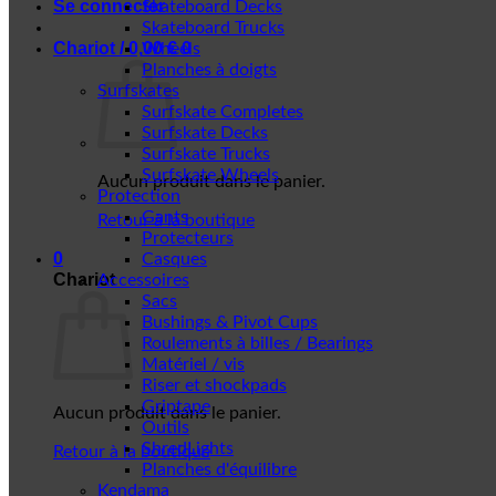
Se connecter
Skateboard Decks
Skateboard Trucks
Chariot /
0,00
€
0
Wheels
Planches à doigts
Surfskates
Surfskate Completes
Surfskate Decks
Surfskate Trucks
Surfskate Wheels
Aucun produit dans le panier.
Protection
Gants
Retour à la boutique
Protecteurs
0
Casques
Chariot
Accessoires
Sacs
Bushings & Pivot Cups
Roulements à billes / Bearings
Matériel / vis
Riser et shockpads
Griptape
Aucun produit dans le panier.
Outils
ShredLights
Retour à la boutique
Planches d'équilibre
Kendama