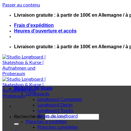
Passer au contenu
Livraison gratuite : à partir de 100€ en Allemagne / à 
Frais d'expédition
Heures d'ouverture et accès
Livraison gratuite : à partir de 100€ en Allemagne / à 
Magasin de skate
Longboards
Longboard Completes
Longboard Decks
Longboard Trucks
Roues de longboard
Recherche de :
Planches à roulettes
Planches complètes