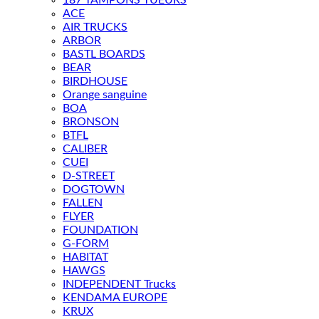
187 TAMPONS TUEURS
ACE
AIR TRUCKS
ARBOR
BASTL BOARDS
BEAR
BIRDHOUSE
Orange sanguine
BOA
BRONSON
BTFL
CALIBER
CUEI
D-STREET
DOGTOWN
FALLEN
FLYER
FOUNDATION
G-FORM
HABITAT
HAWGS
INDEPENDENT Trucks
KENDAMA EUROPE
KRUX