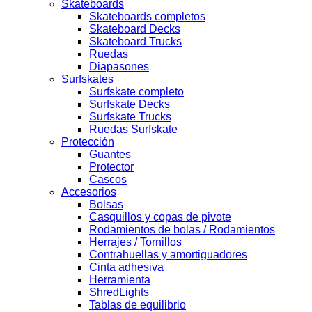
Skateboards
Skateboards completos
Skateboard Decks
Skateboard Trucks
Ruedas
Diapasones
Surfskates
Surfskate completo
Surfskate Decks
Surfskate Trucks
Ruedas Surfskate
Protección
Guantes
Protector
Cascos
Accesorios
Bolsas
Casquillos y copas de pivote
Rodamientos de bolas / Rodamientos
Herrajes / Tornillos
Contrahuellas y amortiguadores
Cinta adhesiva
Herramienta
ShredLights
Tablas de equilibrio