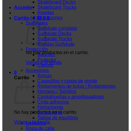
Skateboard Decks
Skateboard Trucks
Acceder
Ruedas
Diapasones
Carrito /
0,00
€
0
Surfskates
Surfskate completo
Surfskate Decks
Surfskate Trucks
Ruedas Surfskate
Protección
No hay productos en el carrito.
Guantes
Protector
Volver a la tienda
Cascos
Accesorios
0
Bolsas
Carrito
Casquillos y copas de pivote
Rodamientos de bolas / Rodamientos
Herrajes / Tornillos
Contrahuellas y amortiguadores
Cinta adhesiva
Herramienta
No hay productos en el carrito.
ShredLights
Tablas de equilibrio
Volver a la tienda
Kendama
Ropa de calle