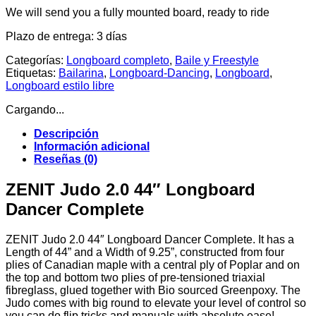
We will send you a fully mounted board, ready to ride
Plazo de entrega:
3 días
Categorías:
Longboard completo
,
Baile y Freestyle
Etiquetas:
Bailarina
,
Longboard-Dancing
,
Longboard
,
Longboard estilo libre
Cargando...
Descripción
Información adicional
Reseñas (0)
ZENIT Judo 2.0 44″ Longboard
Dancer Complete
ZENIT Judo 2.0 44″ Longboard Dancer Complete. It has a
Length of 44” and a Width of 9.25”, constructed from four
plies of Canadian maple with a central ply of Poplar and on
the top and bottom two plies of pre-tensioned triaxial
fibreglass, glued together with Bio sourced Greenpoxy. The
Judo comes with big round to elevate your level of control so
you can do flip tricks and manuals with absolute ease!