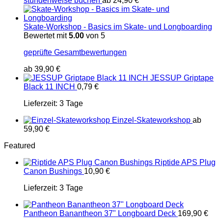
stundenweise buchen
ab
24,90
€
Skate-Workshop - Basics im Skate- und Longboarding
Bewertet mit
5.00
von 5
geprüfte Gesamtbewertungen
ab
39,90
€
JESSUP Griptape
Black 11 INCH
0,79
€
Lieferzeit:
3 Tage
Einzel-Skateworkshop
ab
59,90
€
Featured
Riptide APS Plug
Canon Bushings
10,90
€
Lieferzeit:
3 Tage
Pantheon Banantheon 37" Longboard Deck
169,90
€