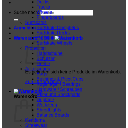
Decks
Trucks
Wheels
Suche nach:
Fingerboards
Surfskates
Surfskate Completes
Anmelden
Surfskate Decks
Surfskate Trucks
Warenkorb /
0,00
€
Surfskate Wheels
Protection
Handschuhe
Schützer
Helme
Accessories
Es befinden sich keine Produkte im Warenkorb.
Bags
Bushings & Pivot Cups
Zurück zum Shop
Kugellager / Bearings
Hardware / Schrauben
Riser und Shockpads
Warenkorb
Griptape
Werkzeug
ShredLights
Balance Boards
Kendama
Streetwear