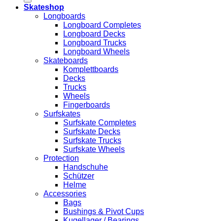
Skateshop
Longboards
Longboard Completes
Longboard Decks
Longboard Trucks
Longboard Wheels
Skateboards
Komplettboards
Decks
Trucks
Wheels
Fingerboards
Surfskates
Surfskate Completes
Surfskate Decks
Surfskate Trucks
Surfskate Wheels
Protection
Handschuhe
Schützer
Helme
Accessories
Bags
Bushings & Pivot Cups
Kugellager / Bearings