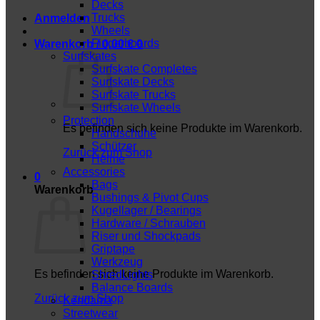
Decks
Trucks
Anmelden
Wheels
Fingerboards
Warenkorb /
0,00
€
0
Surfskates
Surfskate Completes
Surfskate Decks
Surfskate Trucks
Surfskate Wheels
Protection
Es befinden sich keine Produkte im Warenkorb.
Handschuhe
Schützer
Zurück zum Shop
Helme
Accessories
0
Bags
Warenkorb
Bushings & Pivot Cups
Kugellager / Bearings
Hardware / Schrauben
Riser und Shockpads
Griptape
Werkzeug
Es befinden sich keine Produkte im Warenkorb.
ShredLights
Balance Boards
Zurück zum Shop
Kendama
Streetwear