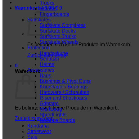
Trucks
Warenkorb /
0,00
€
0
Wheels
Fingerboards
Surfskates
Surfskate Completes
Surfskate Decks
Surfskate Trucks
Surfskate Wheels
Es befinden sich keine Produkte im Warenkorb.
Protection
Handschuhe
Zurück zum Shop
Schützer
Helme
0
Accessories
Warenkorb
Bags
Bushings & Pivot Cups
Kugellager / Bearings
Hardware / Schrauben
Riser und Shockpads
Griptape
Es befinden sich keine Produkte im Warenkorb.
Werkzeug
ShredLights
Zurück zum Shop
Balance Boards
Kendama
Streetwear
Sale