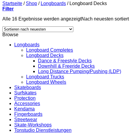
Startseite
/
Shop
/
Longboards
/
Longboard Decks
Filter
Alle 16 Ergebnisse werden angezeigt
Nach neuesten sortiert
Browse
Longboards
Longboard Completes
Longboard Decks
Dance & Freestyle Decks
Downhill & Freeride Decks
Long Distance Pumping/Pushing (LDP)
Longboard Trucks
Longboard Wheels
Skateboards
Surfskates
Protection
Accessories
Kendama
Fingerboards
Streetwear
Skate-Workshops
Tonstudio Dienstleistungen