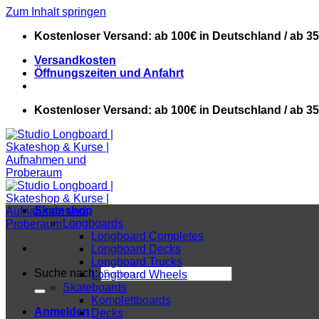
Zum Inhalt springen
Kostenloser Versand: ab 100€ in Deutschland / ab 3
Versandkosten
Öffnungszeiten und Anfahrt
Kostenloser Versand: ab 100€ in Deutschland / ab 3
Skateshop
Longboards
Longboard Completes
Longboard Decks
Longboard Trucks
Suche nach:
Longboard Wheels
Skateboards
Komplettboards
Anmelden
Decks