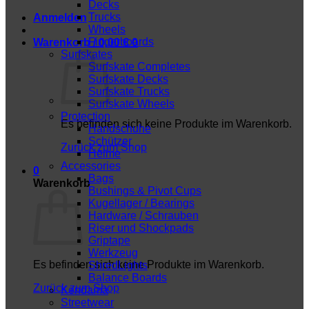
Decks
Trucks
Anmelden
Wheels
Fingerboards
Warenkorb /
0,00
€
0
Surfskates
Surfskate Completes
Surfskate Decks
Surfskate Trucks
Surfskate Wheels
Protection
Es befinden sich keine Produkte im Warenkorb.
Handschuhe
Schützer
Zurück zum Shop
Helme
Accessories
0
Bags
Warenkorb
Bushings & Pivot Cups
Kugellager / Bearings
Hardware / Schrauben
Riser und Shockpads
Griptape
Werkzeug
Es befinden sich keine Produkte im Warenkorb.
ShredLights
Balance Boards
Zurück zum Shop
Kendama
Streetwear