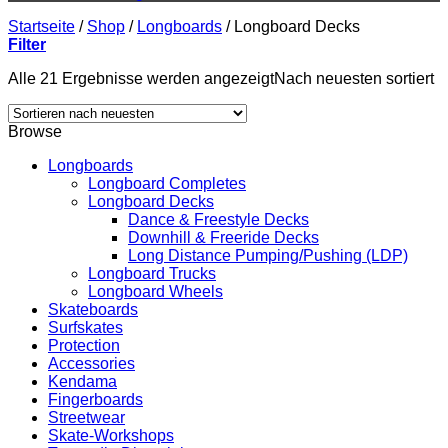
Startseite
/
Shop
/
Longboards
/
Longboard Decks
Filter
Alle 21 Ergebnisse werden angezeigt
Nach neuesten sortiert
Browse
Longboards
Longboard Completes
Longboard Decks
Dance & Freestyle Decks
Downhill & Freeride Decks
Long Distance Pumping/Pushing (LDP)
Longboard Trucks
Longboard Wheels
Skateboards
Surfskates
Protection
Accessories
Kendama
Fingerboards
Streetwear
Skate-Workshops