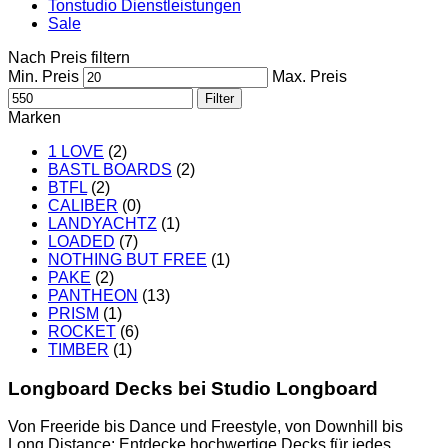
Tonstudio Dienstleistungen
Sale
Nach Preis filtern
Min. Preis
Max. Preis
Filter
Marken
1 LOVE
(2)
BASTL BOARDS
(2)
BTFL
(2)
CALIBER
(0)
LANDYACHTZ
(1)
LOADED
(7)
NOTHING BUT FREE
(1)
PAKE
(2)
PANTHEON
(13)
PRISM
(1)
ROCKET
(6)
TIMBER
(1)
Longboard Decks bei Studio Longboard
Von Freeride bis Dance und Freestyle, von Downhill bis
Long Distance: Entdecke hochwertige Decks für jedes