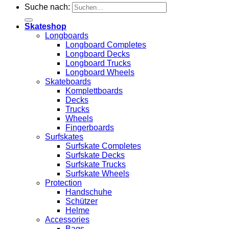
Suche nach:
Skateshop
Longboards
Longboard Completes
Longboard Decks
Longboard Trucks
Longboard Wheels
Skateboards
Komplettboards
Decks
Trucks
Wheels
Fingerboards
Surfskates
Surfskate Completes
Surfskate Decks
Surfskate Trucks
Surfskate Wheels
Protection
Handschuhe
Schützer
Helme
Accessories
Bags