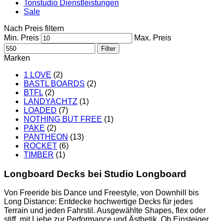
Tonstudio Dienstleistungen
Sale
Nach Preis filtern
Min. Preis
Max. Preis
Filter
Marken
1 LOVE
(2)
BASTL BOARDS
(2)
BTFL
(2)
LANDYACHTZ
(1)
LOADED
(7)
NOTHING BUT FREE
(1)
PAKE
(2)
PANTHEON
(13)
ROCKET
(6)
TIMBER
(1)
Longboard Decks bei Studio Longboard
Von Freeride bis Dance und Freestyle, von Downhill bis
Long Distance: Entdecke hochwertige Decks für jedes
Terrain und jeden Fahrstil. Ausgewählte Shapes, flex oder
stiff, mit Liebe zur Performance und Ästhetik. Ob Einsteiger