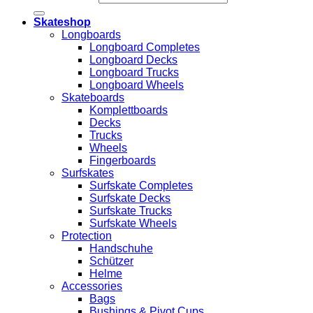
Skateshop
Longboards
Longboard Completes
Longboard Decks
Longboard Trucks
Longboard Wheels
Skateboards
Komplettboards
Decks
Trucks
Wheels
Fingerboards
Surfskates
Surfskate Completes
Surfskate Decks
Surfskate Trucks
Surfskate Wheels
Protection
Handschuhe
Schützer
Helme
Accessories
Bags
Bushings & Pivot Cups