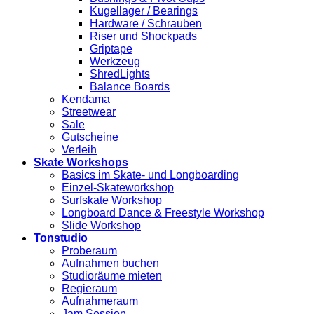
Kugellager / Bearings
Hardware / Schrauben
Riser und Shockpads
Griptape
Werkzeug
ShredLights
Balance Boards
Kendama
Streetwear
Sale
Gutscheine
Verleih
Skate Workshops
Basics im Skate- und Longboarding
Einzel-Skateworkshop
Surfskate Workshop
Longboard Dance & Freestyle Workshop
Slide Workshop
Tonstudio
Proberaum
Aufnahmen buchen
Studioräume mieten
Regieraum
Aufnahmeraum
Jam Session