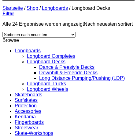
Startseite
/
Shop
/
Longboards
/
Longboard Decks
Filter
Alle 24 Ergebnisse werden angezeigt
Nach neuesten sortiert
Browse
Longboards
Longboard Completes
Longboard Decks
Dance & Freestyle Decks
Downhill & Freeride Decks
Long Distance Pumping/Pushing (LDP)
Longboard Trucks
Longboard Wheels
Skateboards
Surfskates
Protection
Accessories
Kendama
Fingerboards
Streetwear
Skate-Workshops