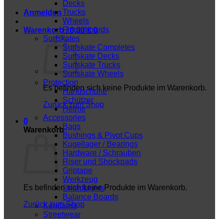
Decks
Trucks
Anmelden
Wheels
Fingerboards
Warenkorb /
0,00
€
0
Surfskates
Surfskate Completes
Surfskate Decks
Surfskate Trucks
Surfskate Wheels
Protection
Es befinden sich keine Produkte im Warenkorb.
Handschuhe
Schützer
Zurück zum Shop
Helme
Accessories
0
Bags
Warenkorb
Bushings & Pivot Cups
Kugellager / Bearings
Hardware / Schrauben
Riser und Shockpads
Griptape
Werkzeug
Es befinden sich keine Produkte im Warenkorb.
ShredLights
Balance Boards
Zurück zum Shop
Kendama
Streetwear