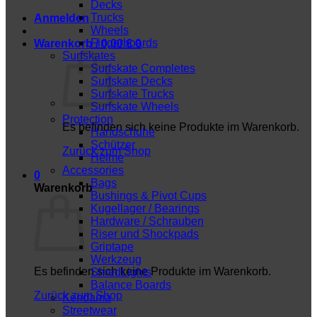
Decks
Trucks
Anmelden
Wheels
Fingerboards
Warenkorb /
0,00
€
0
Surfskates
Surfskate Completes
Surfskate Decks
Surfskate Trucks
Surfskate Wheels
Protection
Es befinden sich keine Produkte im Warenkorb.
Handschuhe
Schützer
Zurück zum Shop
Helme
Accessories
0
Bags
Warenkorb
Bushings & Pivot Cups
Kugellager / Bearings
Hardware / Schrauben
Riser und Shockpads
Griptape
Werkzeug
Es befinden sich keine Produkte im Warenkorb.
ShredLights
Balance Boards
Zurück zum Shop
Kendama
Streetwear