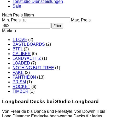
Tonstudio Dienstleistungen
Sale
Nach Preis filtern
Min. Preis
Max. Preis
Filter
Marken
1 LOVE
(2)
BASTL BOARDS
(2)
BTFL
(2)
CALIBER
(0)
LANDYACHTZ
(1)
LOADED
(7)
NOTHING BUT FREE
(1)
PAKE
(2)
PANTHEON
(13)
PRISM
(1)
ROCKET
(6)
TIMBER
(1)
Longboard Decks bei Studio Longboard
Von Freeride bis Dance und Freestyle, von Downhill bis
Long Distance: Entdecke hochwertige Decks für jedes