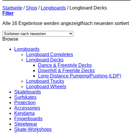
Startseite
/
Shop
/
Longboards
/
Longboard Decks
Filter
Alle 16 Ergebnisse werden angezeigt
Nach neuesten sortiert
Browse
Longboards
Longboard Completes
Longboard Decks
Dance & Freestyle Decks
Downhill & Freeride Decks
Long Distance Pumping/Pushing (LDP)
Longboard Trucks
Longboard Wheels
Skateboards
Surfskates
Protection
Accessories
Kendama
Fingerboards
Streetwear
Skate-Workshops