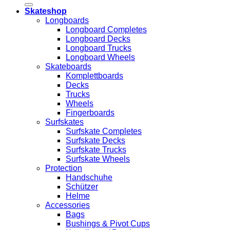
Skateshop
Longboards
Longboard Completes
Longboard Decks
Longboard Trucks
Longboard Wheels
Skateboards
Komplettboards
Decks
Trucks
Wheels
Fingerboards
Surfskates
Surfskate Completes
Surfskate Decks
Surfskate Trucks
Surfskate Wheels
Protection
Handschuhe
Schützer
Helme
Accessories
Bags
Bushings & Pivot Cups