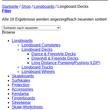
Startseite
/
Shop
/
Longboards
/
Longboard Decks
Filter
Alle 16 Ergebnisse werden angezeigt
Nach neuesten sortiert
Browse
Longboards
Longboard Completes
Longboard Decks
Dance & Freestyle Decks
Downhill & Freeride Decks
Long Distance Pumping/Pushing (LDP)
Longboard Trucks
Longboard Wheels
Skateboards
Surfskates
Protection
Accessories
Kendama
Fingerboards
Streetwear
Skate-Workshops