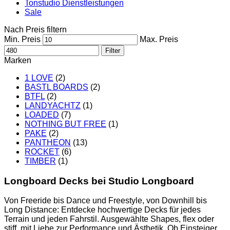
Tonstudio Dienstleistungen
Sale
Nach Preis filtern
Min. Preis
Max. Preis
Filter
Marken
1 LOVE
(2)
BASTL BOARDS
(2)
BTFL
(2)
LANDYACHTZ
(1)
LOADED
(7)
NOTHING BUT FREE
(1)
PAKE
(2)
PANTHEON
(13)
ROCKET
(6)
TIMBER
(1)
Longboard Decks bei Studio Longboard
Von Freeride bis Dance und Freestyle, von Downhill bis
Long Distance: Entdecke hochwertige Decks für jedes
Terrain und jeden Fahrstil. Ausgewählte Shapes, flex oder
stiff, mit Liebe zur Performance und Ästhetik. Ob Einsteiger