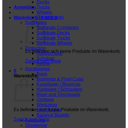
Decks
Trucks
Anmelden
Wheels
Fingerboards
Warenkorb /
0,00
€
0
Surfskates
Surfskate Completes
Surfskate Decks
Surfskate Trucks
Surfskate Wheels
Protection
Es befinden sich keine Produkte im Warenkorb.
Handschuhe
Schützer
Zurück zum Shop
Helme
Accessories
0
Bags
Warenkorb
Bushings & Pivot Cups
Kugellager / Bearings
Hardware / Schrauben
Riser und Shockpads
Griptape
Werkzeug
Es befinden sich keine Produkte im Warenkorb.
ShredLights
Balance Boards
Zurück zum Shop
Kendama
Streetwear