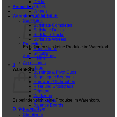
Decks
Trucks
Anmelden
Wheels
Fingerboards
Warenkorb /
0,00
€
0
Surfskates
Surfskate Completes
Surfskate Decks
Surfskate Trucks
Surfskate Wheels
Protection
Es befinden sich keine Produkte im Warenkorb.
Handschuhe
Schützer
Zurück zum Shop
Helme
Accessories
0
Bags
Warenkorb
Bushings & Pivot Cups
Kugellager / Bearings
Hardware / Schrauben
Riser und Shockpads
Griptape
Werkzeug
Es befinden sich keine Produkte im Warenkorb.
ShredLights
Balance Boards
Zurück zum Shop
Kendama
Streetwear