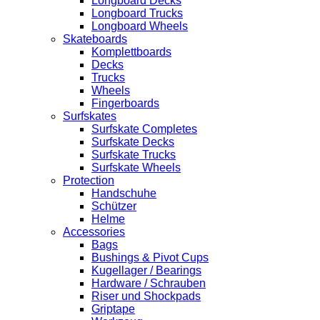
Longboard Decks
Longboard Trucks
Longboard Wheels
Skateboards
Komplettboards
Decks
Trucks
Wheels
Fingerboards
Surfskates
Surfskate Completes
Surfskate Decks
Surfskate Trucks
Surfskate Wheels
Protection
Handschuhe
Schützer
Helme
Accessories
Bags
Bushings & Pivot Cups
Kugellager / Bearings
Hardware / Schrauben
Riser und Shockpads
Griptape