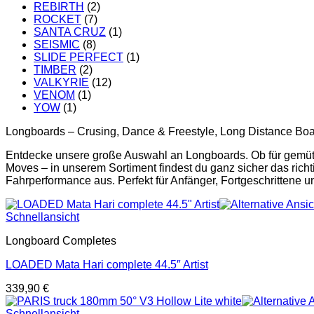
REBIRTH
(2)
ROCKET
(7)
SANTA CRUZ
(1)
SEISMIC
(8)
SLIDE PERFECT
(1)
TIMBER
(2)
VALKYRIE
(12)
VENOM
(1)
YOW
(1)
Longboards – Crusing, Dance & Freestyle, Long Distance Bo
Entdecke unsere große Auswahl an Longboards. Ob für gemütli
Moves – in unserem Sortiment findest du ganz sicher das rich
Fahrperformance aus. Perfekt für Anfänger, Fortgeschrittene un
Schnellansicht
Longboard Completes
LOADED Mata Hari complete 44.5″ Artist
339,90
€
Schnellansicht