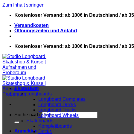
Zum Inhalt springen
Kostenloser Versand: ab 100€ in Deutschland / ab 3
Versandkosten
Öffnungszeiten und Anfahrt
Kostenloser Versand: ab 100€ in Deutschland / ab 3
Skateshop
Longboards
Longboard Completes
Longboard Decks
Longboard Trucks
Suche nach:
Longboard Wheels
Skateboards
Komplettboards
Anmelden
Decks