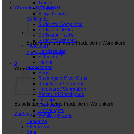
Trucks
Warenkorb /
0,00
€
0
Wheels
Fingerboards
Surfskates
Surfskate Completes
Surfskate Decks
Surfskate Trucks
Surfskate Wheels
Es befinden sich keine Produkte im Warenkorb.
Protection
Handschuhe
Zurück zum Shop
Schützer
Helme
0
Accessories
Warenkorb
Bags
Bushings & Pivot Cups
Kugellager / Bearings
Hardware / Schrauben
Riser und Shockpads
Griptape
Es befinden sich keine Produkte im Warenkorb.
Werkzeug
ShredLights
Zurück zum Shop
Balance Boards
Kendama
Streetwear
Sale