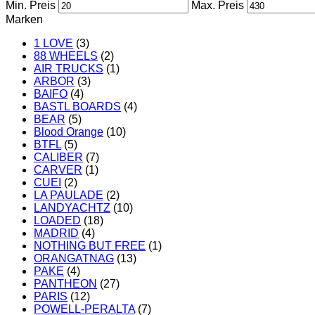
Min. Preis
Max. Preis
Marken
1 LOVE
(3)
88 WHEELS
(2)
AIR TRUCKS
(1)
ARBOR
(3)
BAIFO
(4)
BASTL BOARDS
(4)
BEAR
(5)
Blood Orange
(10)
BTFL
(5)
CALIBER
(7)
CARVER
(1)
CUEI
(2)
LA PAULADE
(2)
LANDYACHTZ
(10)
LOADED
(18)
MADRID
(4)
NOTHING BUT FREE
(1)
ORANGATNAG
(13)
PAKE
(4)
PANTHEON
(27)
PARIS
(12)
POWELL-PERALTA
(7)