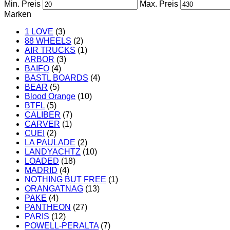
Min. Preis
Max. Preis
Marken
1 LOVE
(3)
88 WHEELS
(2)
AIR TRUCKS
(1)
ARBOR
(3)
BAIFO
(4)
BASTL BOARDS
(4)
BEAR
(5)
Blood Orange
(10)
BTFL
(5)
CALIBER
(7)
CARVER
(1)
CUEI
(2)
LA PAULADE
(2)
LANDYACHTZ
(10)
LOADED
(18)
MADRID
(4)
NOTHING BUT FREE
(1)
ORANGATNAG
(13)
PAKE
(4)
PANTHEON
(27)
PARIS
(12)
POWELL-PERALTA
(7)