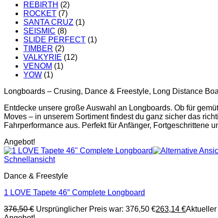
REBIRTH
(2)
ROCKET
(7)
SANTA CRUZ
(1)
SEISMIC
(8)
SLIDE PERFECT
(1)
TIMBER
(2)
VALKYRIE
(12)
VENOM
(1)
YOW
(1)
Longboards – Crusing, Dance & Freestyle, Long Distance Bo
Entdecke unsere große Auswahl an Longboards. Ob für gemütli
Moves – in unserem Sortiment findest du ganz sicher das rich
Fahrperformance aus. Perfekt für Anfänger, Fortgeschrittene un
Angebot!
Schnellansicht
Dance & Freestyle
1 LOVE Tapete 46″ Complete Longboard
376,50
€
Ursprünglicher Preis war: 376,50 €
263,14
€
Aktueller 
Angebot!