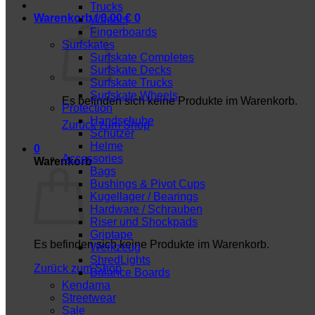
Trucks
Warenkorb /
0,00
€
0
Wheels
Fingerboards
Surfskates
Surfskate Completes
Surfskate Decks
Surfskate Trucks
Surfskate Wheels
Es befinden sich keine Produkte im Warenkorb.
Protection
Handschuhe
Zurück zum Shop
Schützer
Helme
0
Accessories
Warenkorb
Bags
Bushings & Pivot Cups
Kugellager / Bearings
Hardware / Schrauben
Riser und Shockpads
Griptape
Es befinden sich keine Produkte im Warenkorb.
Werkzeug
ShredLights
Zurück zum Shop
Balance Boards
Kendama
Streetwear
Sale