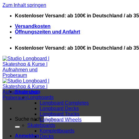
Zum Inhalt springen
Kostenloser Versand: ab 100€ in Deutschland / ab 3
Versandkosten
Öffnungszeiten und Anfahrt
Kostenloser Versand: ab 100€ in Deutschland / ab 3
Skateshop
Longboards
Longboard Completes
Longboard Decks
Longboard Trucks
Suche nach:
Longboard Wheels
Skateboards
Komplettboards
Anmelden
Decks