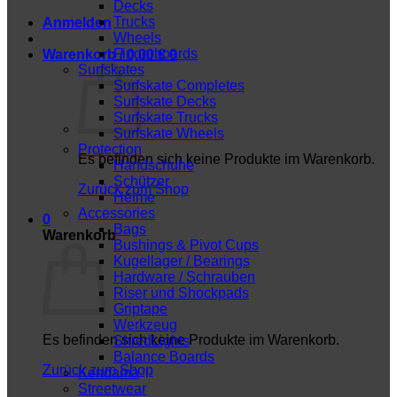
Decks
Trucks
Anmelden
Wheels
Fingerboards
Warenkorb /
0,00
€
0
Surfskates
Surfskate Completes
Surfskate Decks
Surfskate Trucks
Surfskate Wheels
Protection
Es befinden sich keine Produkte im Warenkorb.
Handschuhe
Schützer
Zurück zum Shop
Helme
Accessories
0
Bags
Warenkorb
Bushings & Pivot Cups
Kugellager / Bearings
Hardware / Schrauben
Riser und Shockpads
Griptape
Werkzeug
Es befinden sich keine Produkte im Warenkorb.
ShredLights
Balance Boards
Zurück zum Shop
Kendama
Streetwear