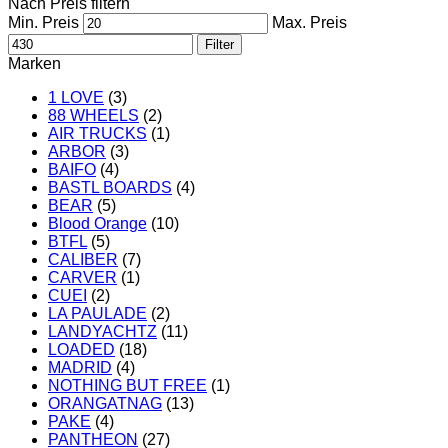
Nach Preis filtern
Min. Preis
Max. Preis
Filter
Marken
1 LOVE
(3)
88 WHEELS
(2)
AIR TRUCKS
(1)
ARBOR
(3)
BAIFO
(4)
BASTL BOARDS
(4)
BEAR
(5)
Blood Orange
(10)
BTFL
(5)
CALIBER
(7)
CARVER
(1)
CUEI
(2)
LA PAULADE
(2)
LANDYACHTZ
(11)
LOADED
(18)
MADRID
(4)
NOTHING BUT FREE
(1)
ORANGATNAG
(13)
PAKE
(4)
PANTHEON
(27)