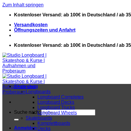
Zum Inhalt springen
Kostenloser Versand: ab 100€ in Deutschland / ab 3
Versandkosten
Öffnungszeiten und Anfahrt
Kostenloser Versand: ab 100€ in Deutschland / ab 3
Skateshop
Longboards
Longboard Completes
Longboard Decks
Longboard Trucks
Suche nach:
Longboard Wheels
Skateboards
Komplettboards
Anmelden
Decks