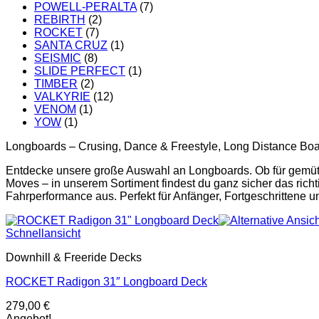
POWELL-PERALTA
(7)
REBIRTH
(2)
ROCKET
(7)
SANTA CRUZ
(1)
SEISMIC
(8)
SLIDE PERFECT
(1)
TIMBER
(2)
VALKYRIE
(12)
VENOM
(1)
YOW
(1)
Longboards – Crusing, Dance & Freestyle, Long Distance Bo
Entdecke unsere große Auswahl an Longboards. Ob für gemütli
Moves – in unserem Sortiment findest du ganz sicher das rich
Fahrperformance aus. Perfekt für Anfänger, Fortgeschrittene un
Schnellansicht
Downhill & Freeride Decks
ROCKET Radigon 31″ Longboard Deck
279,00
€
Angebot!