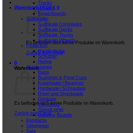
Trucks
Warenkorb /
0,00
€
0
Wheels
Fingerboards
Surfskates
Surfskate Completes
Surfskate Decks
Surfskate Trucks
Surfskate Wheels
Es befinden sich keine Produkte im Warenkorb.
Protection
Handschuhe
Zurück zum Shop
Schützer
Helme
0
Accessories
Warenkorb
Bags
Bushings & Pivot Cups
Kugellager / Bearings
Hardware / Schrauben
Riser und Shockpads
Griptape
Es befinden sich keine Produkte im Warenkorb.
Werkzeug
ShredLights
Zurück zum Shop
Balance Boards
Kendama
Streetwear
Sale