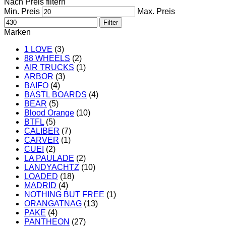
Nach Preis filtern
Min. Preis
Max. Preis
Filter
Marken
1 LOVE
(3)
88 WHEELS
(2)
AIR TRUCKS
(1)
ARBOR
(3)
BAIFO
(4)
BASTL BOARDS
(4)
BEAR
(5)
Blood Orange
(10)
BTFL
(5)
CALIBER
(7)
CARVER
(1)
CUEI
(2)
LA PAULADE
(2)
LANDYACHTZ
(10)
LOADED
(18)
MADRID
(4)
NOTHING BUT FREE
(1)
ORANGATNAG
(13)
PAKE
(4)
PANTHEON
(27)