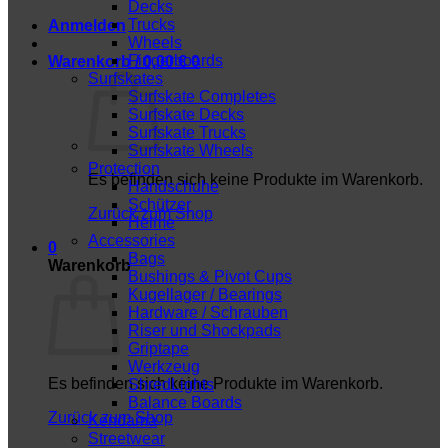
Decks
Trucks
Anmelden
Wheels
Fingerboards
Warenkorb /
0,00
€
0
Surfskates
Surfskate Completes
Surfskate Decks
Surfskate Trucks
Surfskate Wheels
Protection
Es befinden sich keine Produkte im Warenkorb.
Handschuhe
Schützer
Zurück zum Shop
Helme
Accessories
0
Bags
Warenkorb
Bushings & Pivot Cups
Kugellager / Bearings
Hardware / Schrauben
Riser und Shockpads
Griptape
Werkzeug
Es befinden sich keine Produkte im Warenkorb.
ShredLights
Balance Boards
Zurück zum Shop
Kendama
Streetwear