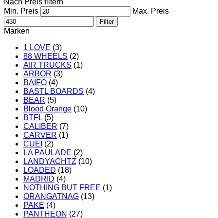
Nach Preis filtern
Min. Preis
Max. Preis
Filter
Marken
1 LOVE
(3)
88 WHEELS
(2)
AIR TRUCKS
(1)
ARBOR
(3)
BAIFO
(4)
BASTL BOARDS
(4)
BEAR
(5)
Blood Orange
(10)
BTFL
(5)
CALIBER
(7)
CARVER
(1)
CUEI
(2)
LA PAULADE
(2)
LANDYACHTZ
(10)
LOADED
(18)
MADRID
(4)
NOTHING BUT FREE
(1)
ORANGATNAG
(13)
PAKE
(4)
PANTHEON
(27)