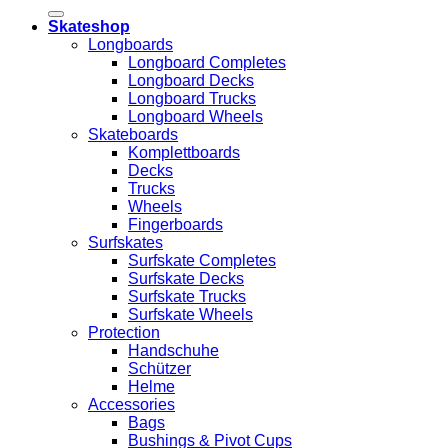
Skateshop
Longboards
Longboard Completes
Longboard Decks
Longboard Trucks
Longboard Wheels
Skateboards
Komplettboards
Decks
Trucks
Wheels
Fingerboards
Surfskates
Surfskate Completes
Surfskate Decks
Surfskate Trucks
Surfskate Wheels
Protection
Handschuhe
Schützer
Helme
Accessories
Bags
Bushings & Pivot Cups