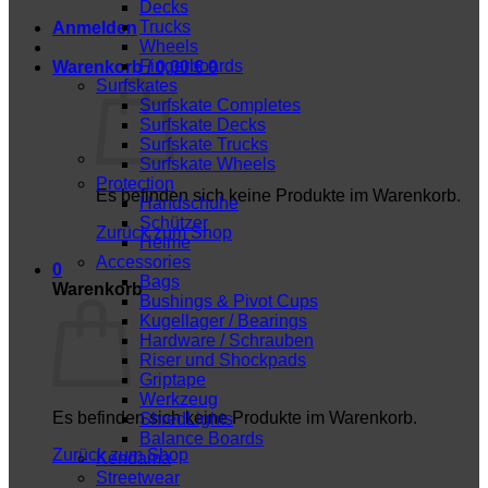
Decks
Trucks
Anmelden
Wheels
Fingerboards
Warenkorb /
0,00
€
0
Surfskates
Surfskate Completes
Surfskate Decks
Surfskate Trucks
Surfskate Wheels
Protection
Es befinden sich keine Produkte im Warenkorb.
Handschuhe
Schützer
Zurück zum Shop
Helme
Accessories
0
Bags
Warenkorb
Bushings & Pivot Cups
Kugellager / Bearings
Hardware / Schrauben
Riser und Shockpads
Griptape
Werkzeug
Es befinden sich keine Produkte im Warenkorb.
ShredLights
Balance Boards
Zurück zum Shop
Kendama
Streetwear