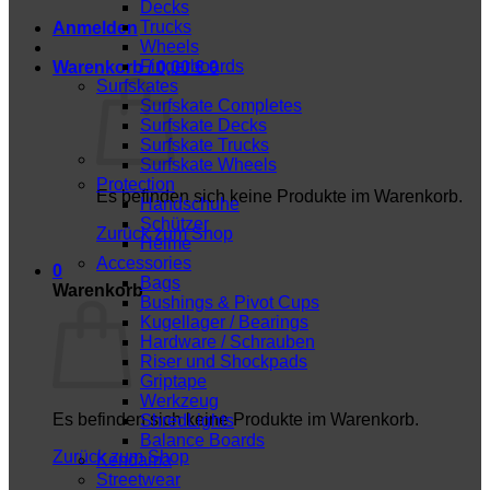
Decks
Trucks
Anmelden
Wheels
Fingerboards
Warenkorb /
0,00
€
0
Surfskates
Surfskate Completes
Surfskate Decks
Surfskate Trucks
Surfskate Wheels
Protection
Es befinden sich keine Produkte im Warenkorb.
Handschuhe
Schützer
Zurück zum Shop
Helme
Accessories
0
Bags
Warenkorb
Bushings & Pivot Cups
Kugellager / Bearings
Hardware / Schrauben
Riser und Shockpads
Griptape
Werkzeug
Es befinden sich keine Produkte im Warenkorb.
ShredLights
Balance Boards
Zurück zum Shop
Kendama
Streetwear