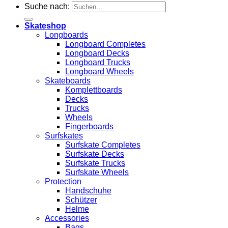
Suche nach:
Skateshop
Longboards
Longboard Completes
Longboard Decks
Longboard Trucks
Longboard Wheels
Skateboards
Komplettboards
Decks
Trucks
Wheels
Fingerboards
Surfskates
Surfskate Completes
Surfskate Decks
Surfskate Trucks
Surfskate Wheels
Protection
Handschuhe
Schützer
Helme
Accessories
Bags