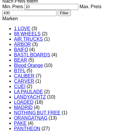
Nach Preis filtern
Min. Preis
Max. Preis
Filter
Marken
1 LOVE
(3)
88 WHEELS
(2)
AIR TRUCKS
(1)
ARBOR
(3)
BAIFO
(4)
BASTL BOARDS
(4)
BEAR
(5)
Blood Orange
(10)
BTFL
(5)
CALIBER
(7)
CARVER
(1)
CUEI
(2)
LA PAULADE
(2)
LANDYACHTZ
(10)
LOADED
(18)
MADRID
(4)
NOTHING BUT FREE
(1)
ORANGATNAG
(13)
PAKE
(4)
PANTHEON
(27)